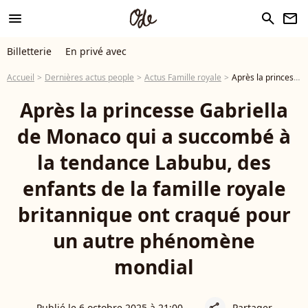
menu
search
newsletter
Billetterie
En privé avec
Accueil
Dernières actus people
Actus Famille royale
Après la princesse Gabriella de Monaco qui a succombé à la tendance Labubu, des enfants de la famille royale britannique ont craqué pour un autre phénomène mondial
Après la princesse Gabriella
de Monaco qui a succombé à
la tendance Labubu, des
enfants de la famille royale
britannique ont craqué pour
un autre phénomène
mondial
Publié le 6 octobre 2025 à 21:00
Partager
share