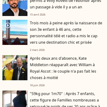
permis à Willy Rovelli de rebondir après
un passage à vide il y a un an
15 avril 2026
Trois mois à peine après la naissance de
player2
son 3e enfant à 46 ans, cette
personnalité télé et radio a mis le cap
vers une destination chic et prisée
2 mars 2026
Après deux ans d'absence, Kate
Middleton réapparaît avec William à
Royal Ascot : le couple n'a pas fait les
choses à moitié
18 juin 2026
"59kg pour 1m70" : Après 7 enfants,
cette figure de Familles nombreuses a
retrouvé le poids de ses 20 ans grâce à