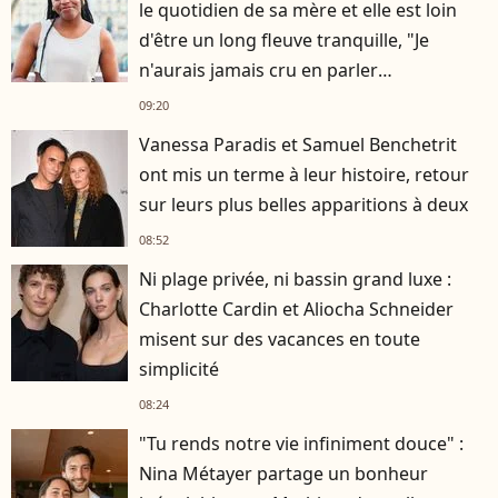
le quotidien de sa mère et elle est loin
d'être un long fleuve tranquille, "Je
n'aurais jamais cru en parler
publiquement"
09:20
Vanessa Paradis et Samuel Benchetrit
ont mis un terme à leur histoire, retour
sur leurs plus belles apparitions à deux
08:52
Ni plage privée, ni bassin grand luxe :
Charlotte Cardin et Aliocha Schneider
misent sur des vacances en toute
simplicité
08:24
"Tu rends notre vie infiniment douce" :
Nina Métayer partage un bonheur