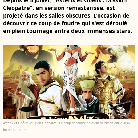
Depuis le 5 juillet, "Astérix et Obélix : Mission
Cléopâtre", en version remastérisée, est
projeté dans les salles obscures. L'occasion de
découvrir ce coup de foudre qui s'est déroulé
en plein tournage entre deux immenses stars.
Astérix et Obélix, Mission Cléopâtre : Ce coup de foudre en plein tournage entre deux
immenses stars