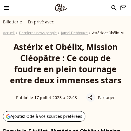
menu
search
newsletter
Billetterie
En privé avec
Accueil
Dernières news people
Jamel Debbouze
Astérix et Obélix, Mission Cléopâtre : Ce coup de foudre en plein tournage entre deux immenses stars
Astérix et Obélix, Mission
Cléopâtre : Ce coup de
foudre en plein tournage
entre deux immenses stars
Publié le 17 juillet 2023 à 22:43
Partager
share
Ajoutez Ode à vos sources préférées