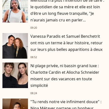
Mentissa n'a plus l'intention de se taire :
le quotidien de sa mère et elle est loin
d'être un long fleuve tranquille, "Je
n'aurais jamais cru en parler
publiquement"
09:20
Vanessa Paradis et Samuel Benchetrit
ont mis un terme à leur histoire, retour
sur leurs plus belles apparitions à deux
08:52
Ni plage privée, ni bassin grand luxe :
Charlotte Cardin et Aliocha Schneider
misent sur des vacances en toute
simplicité
08:24
"Tu rends notre vie infiniment douce" :
Nina Métayer partage un bonheur