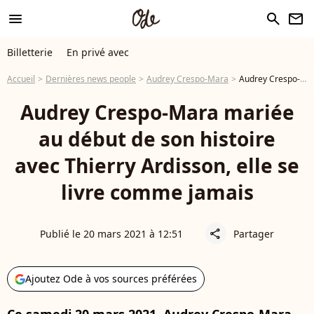
menu
search
newsletter
Billetterie
En privé avec
Accueil
Dernières news people
Audrey Crespo-Mara
Audrey Crespo-Mara mariée au début de son histoire avec Thierry Ardisson, elle se livre comme jamais
Audrey Crespo-Mara mariée
au début de son histoire
avec Thierry Ardisson, elle se
livre comme jamais
Publié le 20 mars 2021 à 12:51
Partager
share
Ajoutez Ode à vos sources préférées