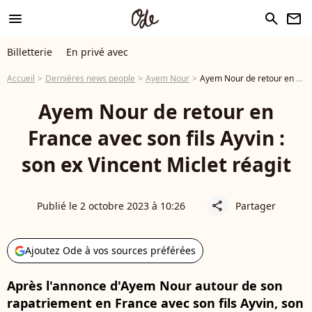
menu
search
newsletter
Billetterie
En privé avec
Accueil
Dernières news people
Ayem Nour
Ayem Nour de retour en France avec son fils Ayvin : son ex Vincent Miclet réagit
Ayem Nour de retour en
France avec son fils Ayvin :
son ex Vincent Miclet réagit
Publié le 2 octobre 2023 à 10:26
Partager
share
Ajoutez Ode à vos sources préférées
Après l'annonce d'Ayem Nour autour de son
rapatriement en France avec son fils Ayvin, son