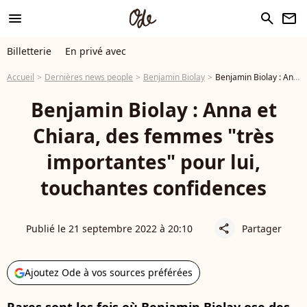
menu
search
newsletter
Billetterie
En privé avec
Accueil
Dernières news people
Benjamin Biolay
Benjamin Biolay : Anna et Chiara, des femmes "très importantes" pour lui, touchantes confidences
Benjamin Biolay : Anna et
Chiara, des femmes "très
importantes" pour lui,
touchantes confidences
Publié le 21 septembre 2022 à 20:10
Partager
share
Ajoutez Ode à vos sources préférées