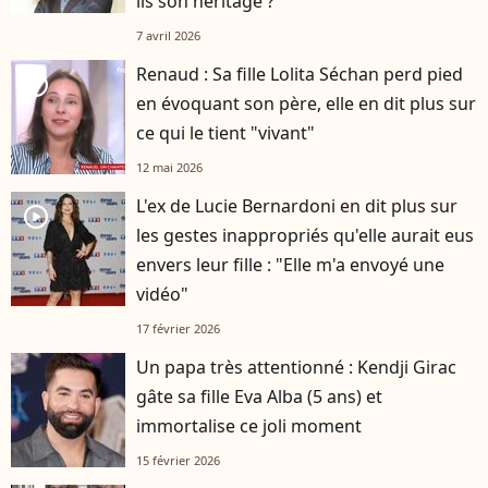
ils son héritage ?
7 avril 2026
Renaud : Sa fille Lolita Séchan perd pied
player2
en évoquant son père, elle en dit plus sur
ce qui le tient "vivant"
12 mai 2026
L'ex de Lucie Bernardoni en dit plus sur
player2
les gestes inappropriés qu'elle aurait eus
envers leur fille : "Elle m'a envoyé une
vidéo"
17 février 2026
Un papa très attentionné : Kendji Girac
gâte sa fille Eva Alba (5 ans) et
immortalise ce joli moment
15 février 2026