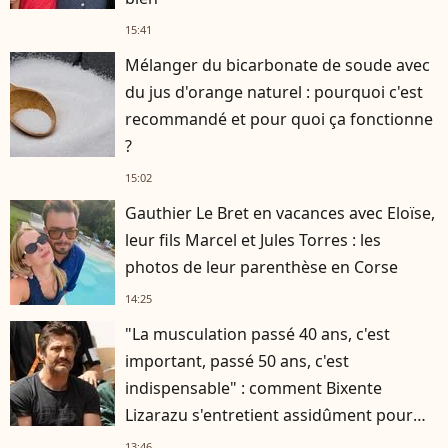
15:41
Mélanger du bicarbonate de soude avec
du jus d'orange naturel : pourquoi c'est
recommandé et pour quoi ça fonctionne
?
15:02
Gauthier Le Bret en vacances avec Eloïse,
leur fils Marcel et Jules Torres : les
photos de leur parenthèse en Corse
14:25
"La musculation passé 40 ans, c'est
important, passé 50 ans, c'est
indispensable" : comment Bixente
Lizarazu s'entretient assidûment pour
rester musclé à 56 ans ?
13:46