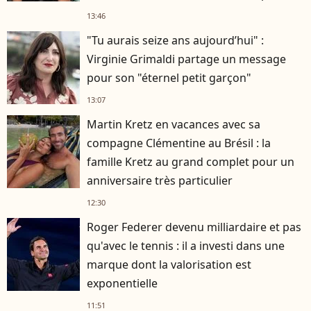
rester musclé à 56 ans ?
13:46
"Tu aurais seize ans aujourd’hui" :
Virginie Grimaldi partage un message
pour son "éternel petit garçon"
13:07
Martin Kretz en vacances avec sa
compagne Clémentine au Brésil : la
famille Kretz au grand complet pour un
anniversaire très particulier
12:30
Roger Federer devenu milliardaire et pas
qu'avec le tennis : il a investi dans une
marque dont la valorisation est
exponentielle
11:51