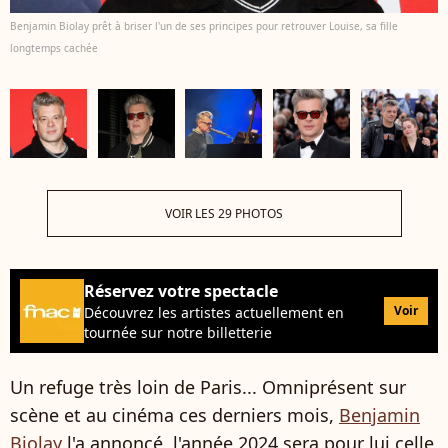
Benjamin Biolay prêt à briser l'un de ses principes pour retrouver Louise, sa fille
longtemps cachée
VOIR LES 29 PHOTOS
Réservez votre spectacle
Voir
Découvrez les artistes actuellement en
tournée sur notre billetterie
Un refuge très loin de Paris... Omniprésent sur
scène et au cinéma ces derniers mois,
Benjamin
Biolay
l'a annoncé, l'année 2024 sera pour lui celle