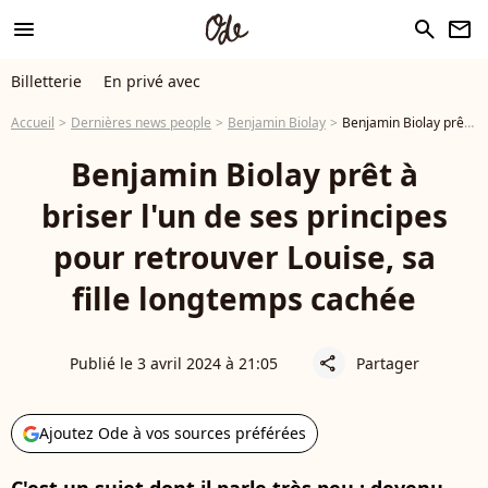
menu
search
newsletter
Billetterie
En privé avec
Accueil
Dernières news people
Benjamin Biolay
Benjamin Biolay prêt à briser l'un de ses principes pour retrouver Louise, sa fille longtemps cachée
Benjamin Biolay prêt à
briser l'un de ses principes
pour retrouver Louise, sa
fille longtemps cachée
Publié le 3 avril 2024 à 21:05
Partager
share
Ajoutez Ode à vos sources préférées