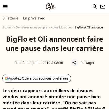
menu
search
newsletter
Billetterie
En privé avec
Accueil
Dernières news people
Actus Musique
BigFlo et Oli annoncent faire une pause dans leur carrière
BigFlo et Oli annoncent faire
une pause dans leur carrière
Publié le 4 juillet 2019 à 08:36
Partager
share
Ajoutez Ode à vos sources préférées
Les deux rappeurs aux milliers de disques
vendus ont annoncé prendre une pause bien
méritée dans leur carrière. "On ne sait pas
quand on va revenir", a confié BigFlo à "Melty",