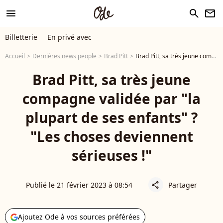
menu
search
newsletter
Billetterie
En privé avec
Accueil
Dernières news people
Brad Pitt
Brad Pitt, sa très jeune compagne validée par "la plupart de ses enfants" ? "Les choses deviennent sérieuses !"
Brad Pitt, sa très jeune
compagne validée par "la
plupart de ses enfants" ?
"Les choses deviennent
sérieuses !"
Publié le 21 février 2023 à 08:54
Partager
share
Ajoutez Ode à vos sources préférées