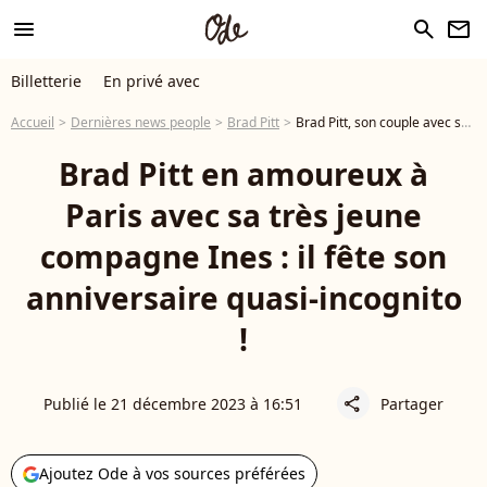
menu
search
newsletter
Billetterie
En privé avec
Accueil
Dernières news people
Brad Pitt
Brad Pitt, son couple avec sa jeune compagne Ines : à Paris pour son anniversaire
Brad Pitt en amoureux à
Paris avec sa très jeune
compagne Ines : il fête son
anniversaire quasi-incognito
!
Publié le 21 décembre 2023 à 16:51
Partager
share
Ajoutez Ode à vos sources préférées