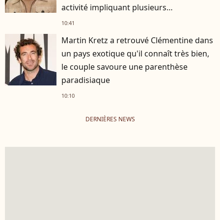
activité impliquant plusieurs
personnalités
10:41
Martin Kretz a retrouvé Clémentine dans
un pays exotique qu'il connaît très bien,
le couple savoure une parenthèse
paradisiaque
10:10
DERNIÈRES NEWS