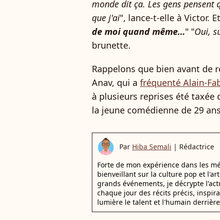
monde dit ça. Les gens pensent qu
que j'ai
", lance-t-elle à Victor. E
de moi quand même...
" "
Oui, s
brunette.
Rappelons que bien avant de r
Anav, qui a
fréquenté Alain-Fa
à plusieurs reprises été taxée
la jeune comédienne de 29 ans
Par
Hiba Semali
|
Rédactrice
Forte de mon expérience dans les mé
bienveillant sur la culture pop et l'ar
grands événements, je décrypte l'actu
chaque jour des récits précis, inspir
lumière le talent et l'humain derrière