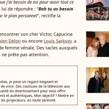
player2
e j'ai besoin de toi pour avoir tout ce
t lui de répondre : "
Bah tu as besoin
ur le plan personnel
", rectifie la
encontrer son cher Victor, Capucine
bien Delon
ou encore
Louis Sarkozy
, a
 de femme vénale. Des tacles auxquels
 ne prête pas attention.
dias, je pose un regard exigeant et
t de vivre. Des coulisses de la télévision aux
alité du divertissement pour vous offrir
ants et authentiques. Mon objectif ? Mettre en
 les projecteurs, en toute sérénité.