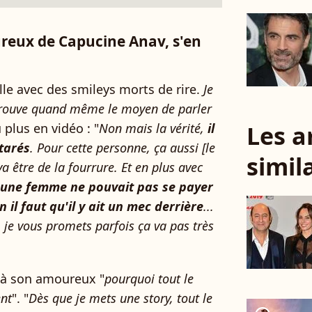
ureux de Capucine Anav, s'en
elle avec des smileys morts de rire.
Je
trouve quand même le moyen de parler
Les a
 plus en vidéo : "
Non mais la vérité,
il
tarés
. Pour cette personne, ça aussi [le
simil
a être de la fourrure. Et en plus avec
une femme ne pouvait pas se payer
il faut qu'il y ait un mec derrière
...
 je vous promets parfois ça va pas très
 à son amoureux "
pourquoi tout le
ent
". "
Dès que je mets une story, tout le