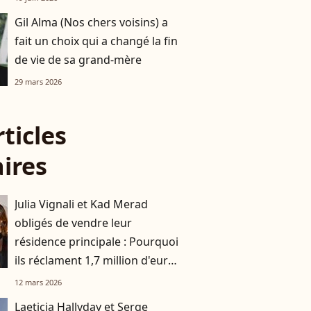
Gil Alma (Nos chers voisins) a
fait un choix qui a changé la fin
de vie de sa grand-mère
29 mars 2026
rticles
aires
Julia Vignali et Kad Merad
obligés de vendre leur
résidence principale : Pourquoi
ils réclament 1,7 million d'euros
à leur ancienne architecte ?
12 mars 2026
Laeticia Hallyday et Serge