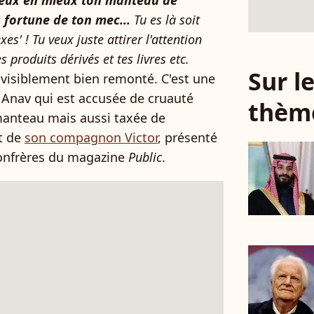
eux en mieux ton manteau de
 fortune de ton mec...
Tu es là soit
es' ! Tu veux juste attirer l'attention
s produits dérivés et tes livres etc.
Sur 
é visiblement bien remonté. C'est une
Anav qui est accusée de cruauté
thèm
manteau mais aussi taxée de
nt de
son compagnon Victor
, présenté
onfrères du magazine
Public
.