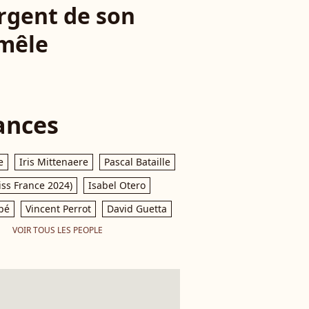
argent de son
 mêle
ances
e
Iris Mittenaere
Pascal Bataille
iss France 2024)
Isabel Otero
pé
Vincent Perrot
David Guetta
VOIR TOUS LES PEOPLE