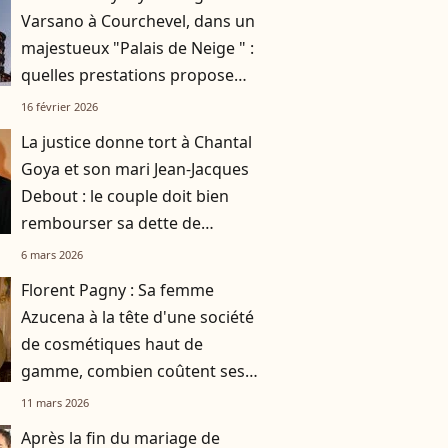
Varsano à Courchevel, dans un
majestueux "Palais de Neige " :
quelles prestations propose
leur hôtel et à quels prix ?
16 février 2026
La justice donne tort à Chantal
Goya et son mari Jean-Jacques
Debout : le couple doit bien
rembourser sa dette de
plusieurs millions d'euros
6 mars 2026
Florent Pagny : Sa femme
Azucena à la tête d'une société
de cosmétiques haut de
gamme, combien coûtent ses
produits ?
11 mars 2026
Après la fin du mariage de