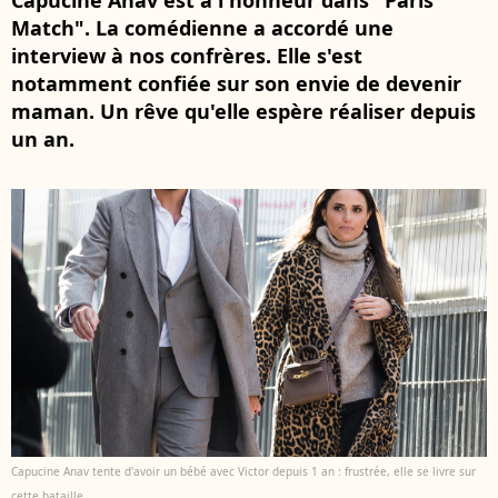
Capucine Anav est à l'honneur dans "Paris
Match". La comédienne a accordé une
interview à nos confrères. Elle s'est
notamment confiée sur son envie de devenir
maman. Un rêve qu'elle espère réaliser depuis
un an.
Capucine Anav tente d'avoir un bébé avec Victor depuis 1 an : frustrée, elle se livre sur
cette bataille