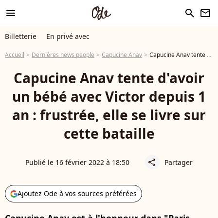
menu
search
newsletter
Billetterie
En privé avec
Accueil
Dernières news people
Capucine Anav
Capucine Anav tente d'avoir un bébé avec Victor depuis 1 an : frustrée, elle se livre sur cette bataille
Capucine Anav tente d'avoir
un bébé avec Victor depuis 1
an : frustrée, elle se livre sur
cette bataille
Publié le 16 février 2022 à 18:50
Partager
share
Ajoutez Ode à vos sources préférées