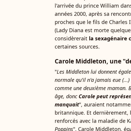
l'arrivée du prince William da
années 2000, après sa rencontr
proches que le fils de Charles 
(Lady Diana est morte quelque
considèrerait
la sexagénaire
certaines sources.
Carole Middleton, une "
"
Les Middleton lui donnent égal
normale qu'il n'a jamais eue (...
comme une deuxième maman. Bien
âge, donc
Carole peut représent
manquait
", auraient notammen
britannique. Et dernièrement, l
renforcés avec la maladie de K
Poppins
", Carole Middleton, 