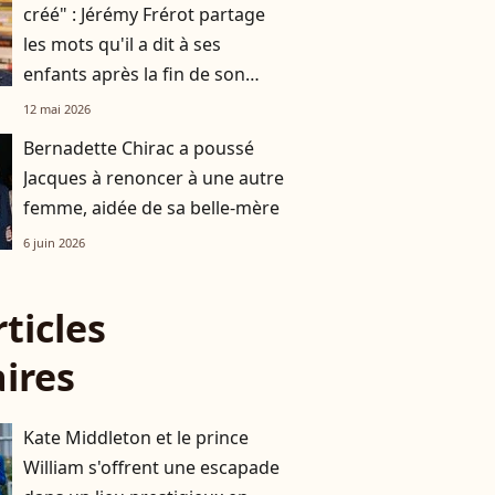
créé" : Jérémy Frérot partage
les mots qu'il a dit à ses
enfants après la fin de son
histoire avec leur mère Laure
12 mai 2026
Manaudou
Bernadette Chirac a poussé
Jacques à renoncer à une autre
femme, aidée de sa belle-mère
6 juin 2026
rticles
aires
Kate Middleton et le prince
William s'offrent une escapade