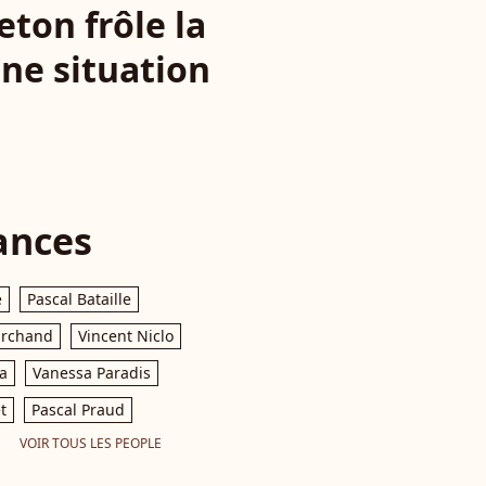
eton frôle la
une situation
ances
e
Pascal Bataille
archand
Vincent Niclo
a
Vanessa Paradis
t
Pascal Praud
VOIR TOUS LES PEOPLE