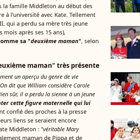
ns la famille Middleton au début des
e à l'université avec Kate. Tellement
III, qui a perdu sa mère très jeune
s mois après ses 15 ans),
 comme sa "
deuxième maman
"
, selon
deuxième maman" très présente
ement un aperçu du genre de vie
) On dit que William considère Carole
 sûr, il a perdu la sienne à un jeune
er cette figure maternelle qui lui
t confié des proches à la presse
eurs liens se seraient encore
ate Middleton : "
véritable Mary
également maman de Pippa et de