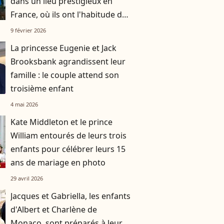
dans un lieu prestigieux en
France, où ils ont l'habitude de
se rendre avec leurs trois
9 février 2026
enfants
La princesse Eugenie et Jack
Brooksbank agrandissent leur
famille : le couple attend son
troisième enfant
4 mai 2026
Kate Middleton et le prince
William entourés de leurs trois
enfants pour célébrer leurs 15
ans de mariage en photo
29 avril 2026
Jacques et Gabriella, les enfants
d'Albert et Charlène de
Monaco, sont préparés à leur