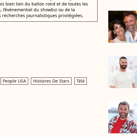
ais bien loin du ballon rond et de toutes les
s, l’évènementiel du showbiz ou de la
s recherches journalistiques privilégiées.
player2
People USA
Histoires De Stars
Télé