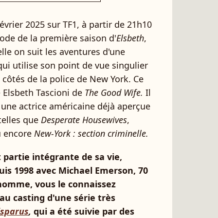
rier 2025 sur TF1, à partir de 21h10
sode de la première saison d'
Elsbeth
,
elle on suit les aventures d'une
ui utilise son point de vue singulier
 côtés de la police de New York. Ce
 Elsbeth Tascioni de
The Good Wife.
Il
, une actrice américaine déjà aperçue
telles que
Desperate Housewives
,
 encore
New-York : section criminelle.
 partie intégrante de sa vie,
puis 1998 avec Michael Emerson, 70
 homme, vous le connaissez
au casting d'une série très
isparus
,
qui a été suivie par des