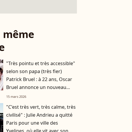
le même
e
"Très pointu et très accessible"
selon son papa (très fier)
Patrick Bruel : à 22 ans, Oscar
Bruel annonce un nouveau
projet lié aux neurosciences
15 mars 2026
"C'est très vert, très calme, très
civilisé" : Julie Andrieu a quitté
Paris pour une ville des
Yvelines, où elle vit avec son