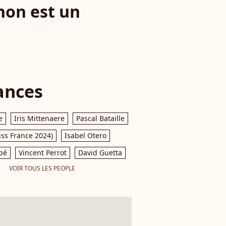
non est un
ances
e
Iris Mittenaere
Pascal Bataille
iss France 2024)
Isabel Otero
pé
Vincent Perrot
David Guetta
VOIR TOUS LES PEOPLE