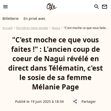
menu
search
newsletter
Billetterie
En privé avec
Accueil
Dernières news people
Nagui
"C'est moche ce que vous faites !" : L'ancien coup de coeur de Nagui révélé en direct dans Télématin, c'est le sosie de sa femme Mélanie Page
"C'est moche ce que vous
faites !" : L'ancien coup de
coeur de Nagui révélé en
direct dans Télématin, c'est
le sosie de sa femme
Mélanie Page
Publié le 19 juin 2025 à 18:34
Partager
share