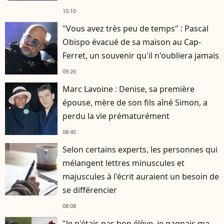
10:10
"Vous avez très peu de temps" : Pascal
Obispo évacué de sa maison au Cap-
Ferret, un souvenir qu'il n'oubliera jamais
09:26
Marc Lavoine : Denise, sa première
épouse, mère de son fils aîné Simon, a
perdu la vie prématurément
08:45
Selon certains experts, les personnes qui
mélangent lettres minuscules et
majuscules à l'écrit auraient un besoin de
se différencier
08:08
"Je n'étais pas bon élève, je gagnais ma