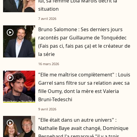
lui, sa femme Lola Marois décrit la
situation
7 avril 2026
Bruno Salomone : Ses derniers jours
player2
racontés par Guillaume de Tonquédec
(Fais pas ci, fais pas ça) et le créateur de
la série
16 mars 2026
"Elle me maîtrise complètement" : Louis
player2
Garrel sans filtre sur sa relation avec sa
fille Oumy, dont la mère est Valeria
Bruni-Tedeschi
9 avril 2026
"Elle était dans un autre univers" :
player2
Nathalie Baye avait changé, Dominique
Besnehard l'a remarqué "il y a trois