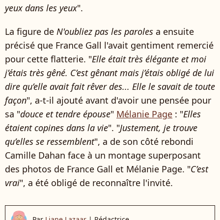
yeux dans les yeux
".
La figure de
N'oubliez pas les paroles
a ensuite
précisé que France Gall l'avait gentiment remercié
pour cette flatterie. "
Elle était très élégante et moi
j’étais très gêné. C’est gênant mais j’étais obligé de lui
dire qu’elle avait fait rêver des... Elle le savait de toute
façon
", a-t-il ajouté avant d'avoir une pensée pour
sa "
douce et tendre épouse
"
Mélanie Page
: "
Elles
étaient copines dans la vie
". "
Justement, je trouve
qu’elles se ressemblent
", a de son côté rebondi
Camille Dahan face à un montage superposant
des photos de France Gall et Mélanie Page. "
C’est
vrai
", a été obligé de reconnaître l'invité.
Par
Liane Lazaar
|
Rédactrice