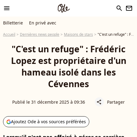
menu
search
newsletter
Billetterie
En privé avec
Accueil
Dernières news people
Maisons de stars
"C'est un refuge" : Frédéric Lopez est propriétaire d'un hameau isolé dans les Cévennes
"C'est un refuge" : Frédéric
Lopez est propriétaire d'un
hameau isolé dans les
Cévennes
Publié le 31 décembre 2025 à 09:36
Partager
share
Ajoutez Ode à vos sources préférées