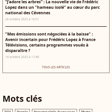
“J'adore les arbres” : La nouvelle vie de Frédéric
Lopez dans un "hameau isolé" au cœur du parc
national des Cévennes
26 octobre 2025 à 16:51
"Mes émissions sont négociées à la baisse" :
Avenir incertain pour Frédéric Lopez à France
Télévisions, certains programmes voués à
disparaître ?
14 octobre 2025 à 17:48
TOUS LES ARTICLES
Mots clés
Télé
People
Personnalités Françaises
Photo