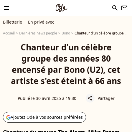
menu
search
newsletter
Billetterie
En privé avec
Accueil
Dernières news people
Bono
Chanteur d'un célèbre groupe des années 80 encensé par Bono (U2), cet artiste s'est éteint à 66 ans
Chanteur d'un célèbre
groupe des années 80
encensé par Bono (U2), cet
artiste s'est éteint à 66 ans
Publié le 30 avril 2025 à 19:30
Partager
share
Ajoutez Ode à vos sources préférées