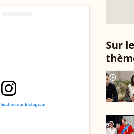
Sur 
thèm
player2
blication sur Instagram