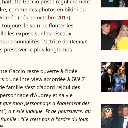
, Charlotte Gaccio poste régulièrement
dre, comme des photos en bikini ou
 Roméo (nés en octobre 2017)
.
 toujours le soin de flouter les
lle les expose sur les réseaux
 personnalités, l'actrice de
Demain
s préserver le plus longtemps
otte Gaccio reste ouverte à l'idée
ors d'une interview accordée à
Télé 7
de famille s'est d'abord réjoui des
n personnage d'Audrey et sa vie
est que mon personnage a également des
player2
", a-t-elle indiqué. Et de poursuivre, au
famille : "Ce n'est pas à l'ordre du jour,
!"