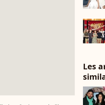
Les a
simil