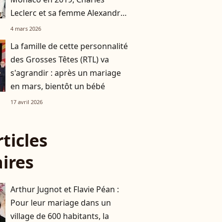
Leclerc et sa femme Alexandra
ont choisi le même lieu
4 mars 2026
immaculé splendide
La famille de cette personnalité
des Grosses Têtes (RTL) va
s'agrandir : après un mariage
en mars, bientôt un bébé
17 avril 2026
rticles
aires
Arthur Jugnot et Flavie Péan :
Pour leur mariage dans un
village de 600 habitants, la