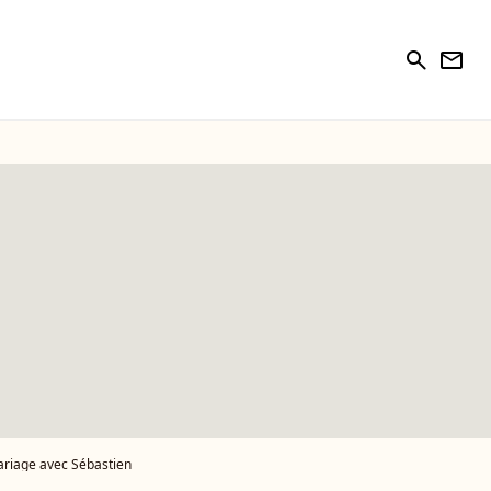
search
newsletter
ariage avec Sébastien