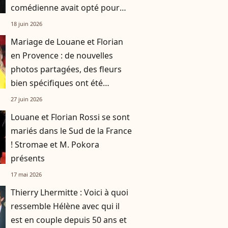
comédienne avait opté pour
une robe originale d'une
18 juin 2026
créatrice française
Mariage de Louane et Florian
en Provence : de nouvelles
photos partagées, des fleurs
bien spécifiques ont été
choisies par la chanteuse
27 juin 2026
Louane et Florian Rossi se sont
mariés dans le Sud de la France
! Stromae et M. Pokora
présents
17 mai 2026
Thierry Lhermitte : Voici à quoi
ressemble Hélène avec qui il
est en couple depuis 50 ans et