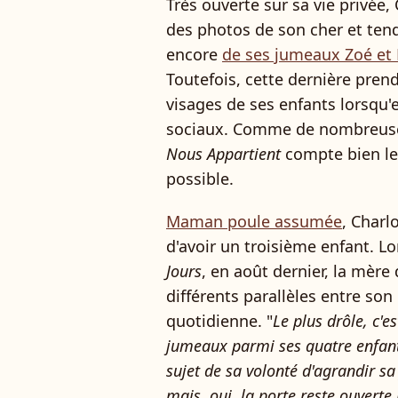
Très ouverte sur sa vie privée
des photos de son cher et ten
encore
de ses jumeaux Zoé et
Toutefois, cette dernière prend
visages de ses enfants lorsqu'e
sociaux. Comme de nombreuses
Nous Appartient
compte bien le
possible.
Maman poule assumée
, Charl
d'avoir un troisième enfant. L
Jours
, en août dernier, la mère 
différents parallèles entre so
quotidienne. "
Le plus drôle, c'
jumeaux parmi ses quatre enfants
sujet de sa volonté d'agrandir sa 
mais, oui, la porte reste ouverte 