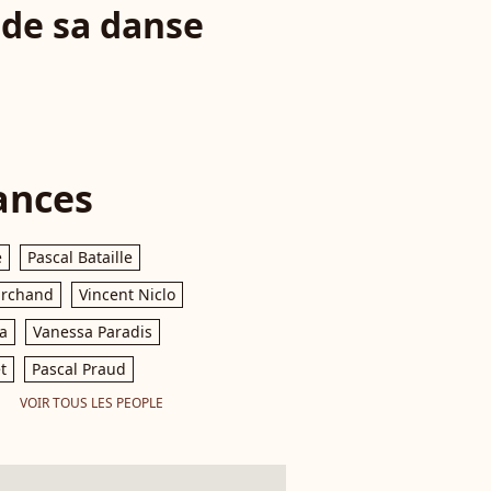
 de sa danse
ances
e
Pascal Bataille
archand
Vincent Niclo
a
Vanessa Paradis
t
Pascal Praud
VOIR TOUS LES PEOPLE