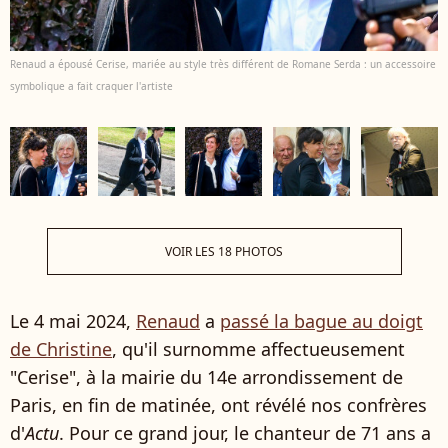
Renaud a épousé Cerise, mariée au style très différent de Romane Serda : un accessoire
symbolique a fait craquer l'artiste
VOIR LES 18 PHOTOS
Le 4 mai 2024,
Renaud
a
passé la bague au doigt
de Christine
, qu'il surnomme affectueusement
"Cerise", à la mairie du 14e arrondissement de
Paris, en fin de matinée, ont révélé nos confrères
d'
Actu
. Pour ce grand jour, le chanteur de 71 ans a