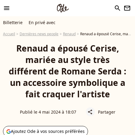
menu
search
newsletter
Billetterie
En privé avec
Accueil
Dernières news people
Renaud
Renaud a épousé Cerise, mariée au style très différent de Romane Serda : un accessoire symbolique a fait craquer l'artiste
Renaud a épousé Cerise,
mariée au style très
différent de Romane Serda :
un accessoire symbolique a
fait craquer l'artiste
Publié le 4 mai 2024 à 18:07
Partager
share
Ajoutez Ode à vos sources préférées