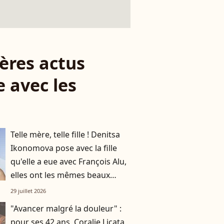
ères actus
 avec les
Telle mère, telle fille ! Denitsa
Ikonomova pose avec la fille
qu'elle a eue avec François Alu,
elles ont les mêmes beaux
cheveux châtains
29 juillet 2026
"Avancer malgré la douleur" :
pour ses 42 ans, Coralie Licata,