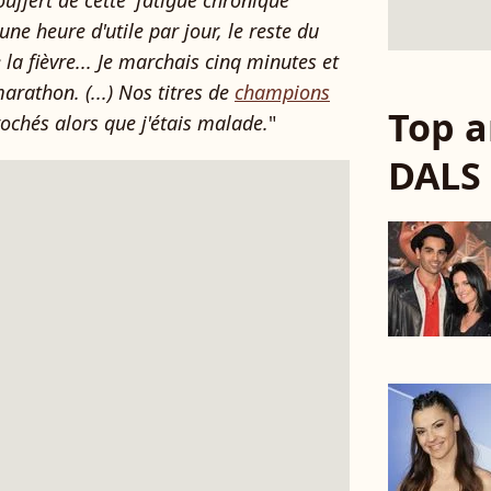
souffert de cette 'fatigue chronique'
une heure d'utile par jour, le reste du
 la fièvre... Je marchais cinq minutes et
arathon. (...) Nos titres de
champions
Top a
rochés alors que j'étais malade.
"
DALS