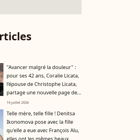
rticles
"Avancer malgré la douleur" :
pour ses 42 ans, Coralie Licata,
l’épouse de Christophe Licata,
partage une nouvelle page de
son histoire
14 juillet 2026
Telle mère, telle fille ! Denitsa
Ikonomova pose avec la fille
qu'elle a eue avec François Alu,
elles ont les mêmes beaux