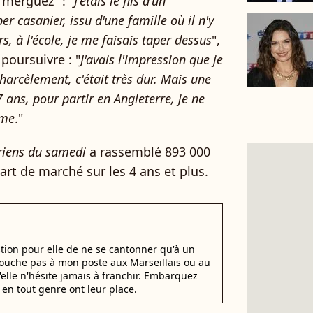
"merguez" : "
J'étais le fils d'un
r casanier, issu d'une famille où il n'y
s, à l'école, je me faisais taper dessus
",
 poursuivre : "
J'avais l'impression que je
harcèlement, c'était très dur. Mais une
17 ans, pour partir en Angleterre, je ne
ime
."
riens du samedi
a rassemblé 893 000
art de marché sur les 4 ans et plus.
stion pour elle de ne se cantonner qu'à un
 Touche pas à mon poste aux Marseillais ou au
u'elle n'hésite jamais à franchir. Embarquez
en tout genre ont leur place.