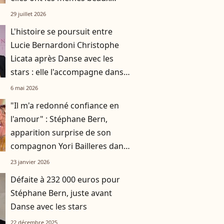
cheveux châtains
29 juillet 2026
L'histoire se poursuit entre
Lucie Bernardoni Christophe
Licata après Danse avec les
stars : elle l'accompagne dans
une nouvelle aventure
6 mai 2026
"Il m'a redonné confiance en
l'amour" : Stéphane Bern,
apparition surprise de son
compagnon Yori Bailleres dans
Danse avec les stars
23 janvier 2026
Défaite à 232 000 euros pour
Stéphane Bern, juste avant
Danse avec les stars
22 décembre 2025