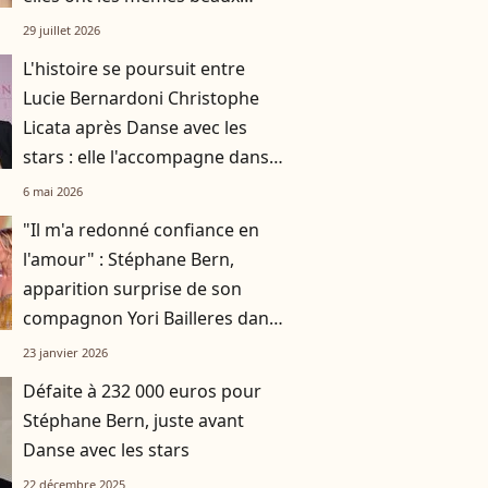
cheveux châtains
29 juillet 2026
L'histoire se poursuit entre
Lucie Bernardoni Christophe
Licata après Danse avec les
stars : elle l'accompagne dans
une nouvelle aventure
6 mai 2026
"Il m'a redonné confiance en
l'amour" : Stéphane Bern,
apparition surprise de son
compagnon Yori Bailleres dans
Danse avec les stars
23 janvier 2026
Défaite à 232 000 euros pour
Stéphane Bern, juste avant
Danse avec les stars
22 décembre 2025