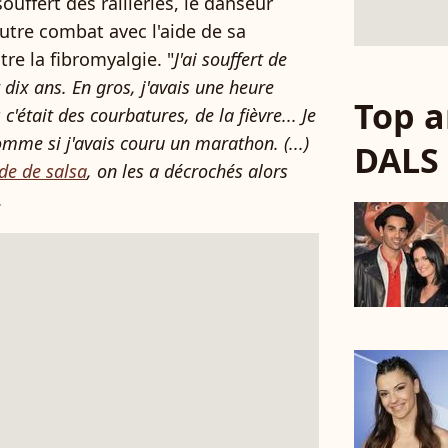
souffert des railleries, le danseur
utre combat avec l'aide de sa
e la fibromyalgie. "
J'ai souffert de
 dix ans. En gros, j'avais une heure
Top a
 c'était des courbatures, de la fièvre... Je
omme si j'avais couru un marathon. (...)
DALS
e de salsa
, on les a décrochés alors
.