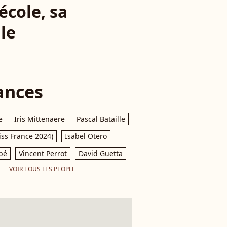
école, sa
ile
ances
e
Iris Mittenaere
Pascal Bataille
iss France 2024)
Isabel Otero
pé
Vincent Perrot
David Guetta
VOIR TOUS LES PEOPLE