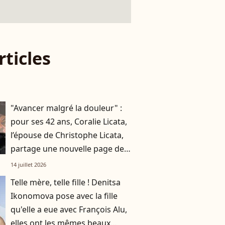
rticles
"Avancer malgré la douleur" :
pour ses 42 ans, Coralie Licata,
l’épouse de Christophe Licata,
partage une nouvelle page de
son histoire
14 juillet 2026
Telle mère, telle fille ! Denitsa
Ikonomova pose avec la fille
qu'elle a eue avec François Alu,
elles ont les mêmes beaux