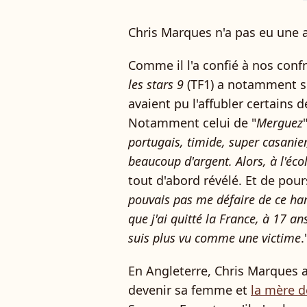
Chris Marques n'a pas eu une a
Comme il l'a confié à nos conf
les stars 9
(TF1) a notamment s
avaient pu l'affubler certains 
Notamment celui de "
Merguez
"
portugais, timide, super casanier,
beaucoup d'argent. Alors, à l'éco
tout d'abord révélé. Et de pours
pouvais pas me défaire de ce harc
que j'ai quitté la France, à 17 an
suis plus vu comme une victime
.
En Angleterre, Chris Marques a
devenir sa femme et
la mère d