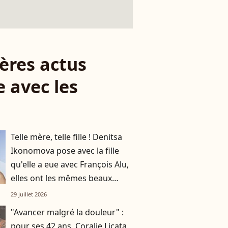
ères actus
 avec les
Telle mère, telle fille ! Denitsa
Ikonomova pose avec la fille
qu'elle a eue avec François Alu,
elles ont les mêmes beaux
cheveux châtains
29 juillet 2026
"Avancer malgré la douleur" :
pour ses 42 ans, Coralie Licata,