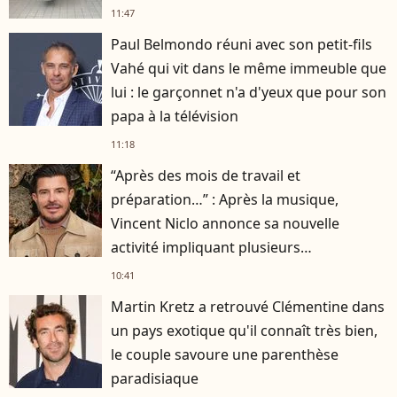
11:47
Paul Belmondo réuni avec son petit-fils
Vahé qui vit dans le même immeuble que
lui : le garçonnet n'a d'yeux que pour son
papa à la télévision
11:18
“Après des mois de travail et
préparation…” : Après la musique,
Vincent Niclo annonce sa nouvelle
activité impliquant plusieurs
personnalités
10:41
Martin Kretz a retrouvé Clémentine dans
un pays exotique qu'il connaît très bien,
le couple savoure une parenthèse
paradisiaque