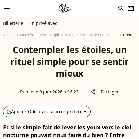
menu
search
newsletter
Billetterie
En privé avec
Accueil
Dernières news people
Actus Personnalités Françaises
Contempler les étoiles, un rituel simple pour se sentir mieux
Contempler les étoiles, un
rituel simple pour se sentir
mieux
Publié le 9 juin 2026 à 06:23
Partager
share
Ajoutez Ode à vos sources préférées
Et si le simple fait de lever les yeux vers le ciel
nocturne pouvait nous faire du bien ? Entre