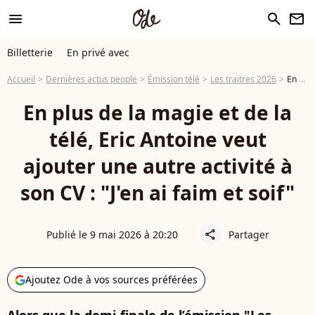
menu
search
newsletter
Billetterie
En privé avec
Accueil
Dernières actus people
Émission télé
Les traitres 2026
En plus de la magie et de la télé, Eric Antoine veut ajouter une autre activité à son CV : "J'en ai faim et soif"
En plus de la magie et de la
télé, Eric Antoine veut
ajouter une autre activité à
son CV : "J'en ai faim et soif"
Publié le 9 mai 2026 à 20:20
Partager
share
Ajoutez Ode à vos sources préférées