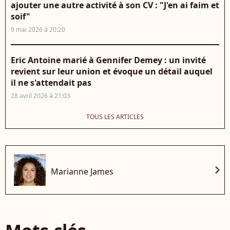
ajouter une autre activité à son CV : "J'en ai faim et
soif"
9 mai 2026 à 20:20
Eric Antoine marié à Gennifer Demey : un invité
revient sur leur union et évoque un détail auquel
il ne s'attendait pas
28 avril 2026 à 21:03
TOUS LES ARTICLES
chevron_right
Marianne James