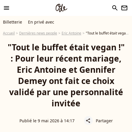
menu
search
newsletter
Billetterie
En privé avec
Accueil
Dernières news people
Eric Antoine
"Tout le buffet était vegan !" : Pour leur récent mariage, Eric Antoine et Gennifer Demey ont fait ce choix validé par une personnalité invitée
"Tout le buffet était vegan !"
: Pour leur récent mariage,
Eric Antoine et Gennifer
Demey ont fait ce choix
validé par une personnalité
invitée
Publié le 9 mai 2026 à 14:17
Partager
share