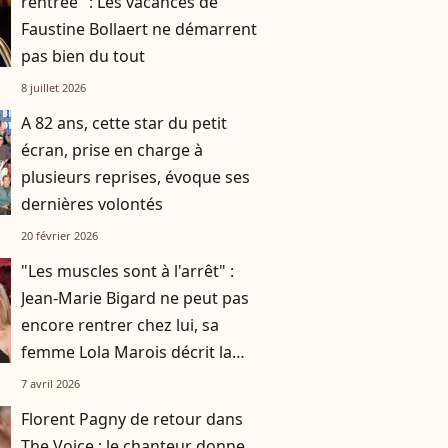
rentrée" : Les vacances de
Faustine Bollaert ne démarrent
pas bien du tout
8 juillet 2026
A 82 ans, cette star du petit
écran, prise en charge à
plusieurs reprises, évoque ses
dernières volontés
20 février 2026
"Les muscles sont à l'arrêt" :
Jean-Marie Bigard ne peut pas
encore rentrer chez lui, sa
femme Lola Marois décrit la
situation
7 avril 2026
Florent Pagny de retour dans
The Voice : le chanteur donne