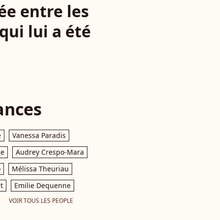
ée entre les
ui lui a été
ances
e
Vanessa Paradis
le
Audrey Crespo-Mara
o
Mélissa Theuriau
t
Emilie Dequenne
VOIR TOUS LES PEOPLE