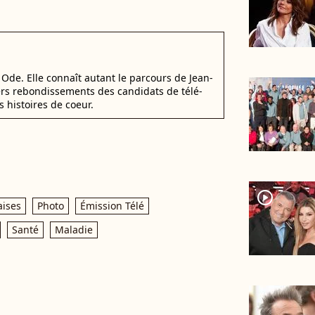
Ode. Elle connaît autant le parcours de Jean-
ers rebondissements des candidats de télé-
s histoires de coeur.
player2
aises
Photo
Émission Télé
Santé
Maladie