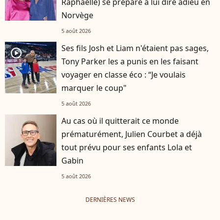
Raphaëlle) se prépare à lui dire adieu en
Norvège
5 août 2026
Ses fils Josh et Liam n'étaient pas sages,
player2
Tony Parker les a punis en les faisant
voyager en classe éco : “Je voulais
marquer le coup"
5 août 2026
Au cas où il quitterait ce monde
prématurément, Julien Courbet a déjà
tout prévu pour ses enfants Lola et
Gabin
5 août 2026
DERNIÈRES NEWS