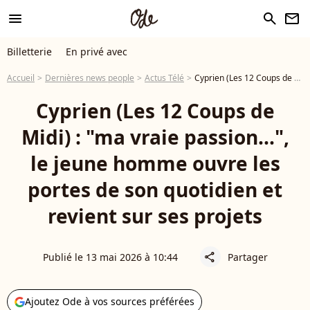
menu
search
newsletter
Billetterie
En privé avec
Accueil
Dernières news people
Actus Télé
Cyprien (Les 12 Coups de Midi) : "ma vraie passion...", le jeune homme ouvre les portes de son quotidien et revient sur ses projets
Cyprien (Les 12 Coups de
Midi) : "ma vraie passion...",
le jeune homme ouvre les
portes de son quotidien et
revient sur ses projets
Publié le 13 mai 2026 à 10:44
Partager
share
Ajoutez Ode à vos sources préférées