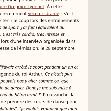
aire Grégoire Lyonnet
. À cette
i a récemment
vécu un drame
– s'est
 tenir le coup lors des entraînements
 de sport. J'ai fait l'équivalent du
 C'est très cardio, très intense et
ié lors d'une interview organisée dans
resse de l'émission, le 28 septembre
"
J'avais arrêté le sport pendant un an et
gende du roi Arthur
. Ce n'était plus
e pouvais pas y aller comme ça, que
ardio de danser. Donc je me suis mise à
venu du béton armé !
" En revanche, la
é de prendre des cours de danse pour
abitudes
". "
Je voulais vraiment que mon