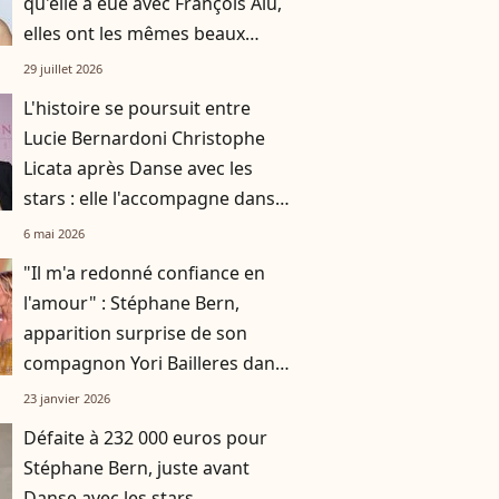
qu'elle a eue avec François Alu,
elles ont les mêmes beaux
cheveux châtains
29 juillet 2026
L'histoire se poursuit entre
Lucie Bernardoni Christophe
Licata après Danse avec les
stars : elle l'accompagne dans
une nouvelle aventure
6 mai 2026
"Il m'a redonné confiance en
l'amour" : Stéphane Bern,
apparition surprise de son
compagnon Yori Bailleres dans
Danse avec les stars
23 janvier 2026
Défaite à 232 000 euros pour
Stéphane Bern, juste avant
Danse avec les stars