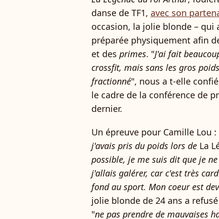
danse de TF1,
avec son parten
occasion, la jolie blonde – qu
préparée physiquement afin de
et des
primes
. "
J'ai fait beaucoup
crossfit, mais sans les gros poids.
fractionné
", nous a t-elle conf
le cadre de la conférence de p
dernier.
Un épreuve pour Camille Lou : 
j'avais pris du poids lors de
La Lé
possible, je me suis dit que je n
j'allais galérer, car c'est très c
fond au sport. Mon coeur est de
jolie blonde de 24 ans a refus
"
ne pas prendre de mauvaises h