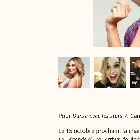
a
Pour
Danse avec les stars 7
, Cam
Le 15 octobre prochain, la ch
La Légende du roi Arthur
, foule