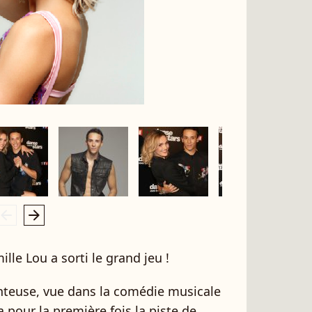
rrow_left
arrow_right
ille Lou a sorti le grand jeu !
anteuse, vue dans la comédie musicale
ra pour la première fois la piste de