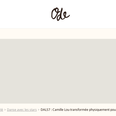
élé
Danse avec les stars
DALS7 : Camille Lou transformée physiquement pour 