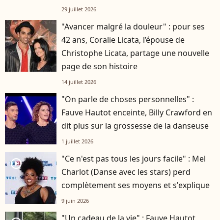
29 juillet 2026
"Avancer malgré la douleur" : pour ses
42 ans, Coralie Licata, l’épouse de
Christophe Licata, partage une nouvelle
page de son histoire
14 juillet 2026
"On parle de choses personnelles" :
Fauve Hautot enceinte, Billy Crawford en
dit plus sur la grossesse de la danseuse
1 juillet 2026
"Ce n'est pas tous les jours facile" : Mel
player2
Charlot (Danse avec les stars) perd
complètement ses moyens et s'explique
9 juin 2026
"Un cadeau de la vie" : Fauve Hautot