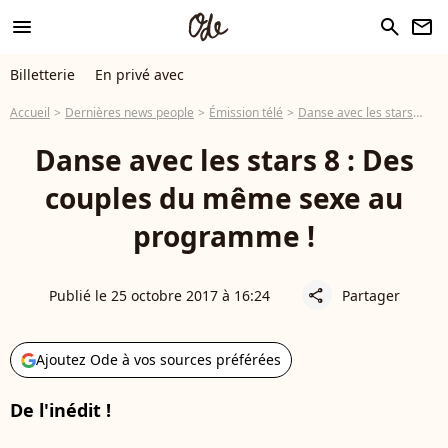
menu
search
newsletter
Billetterie
En privé avec
Accueil
Dernières news people
Émission télé
Danse avec les stars
Dan
Danse avec les stars 8 : Des
couples du même sexe au
programme !
Publié le 25 octobre 2017 à 16:24
Partager
share
Ajoutez Ode à vos sources préférées
De l'inédit !