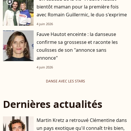
player2
bientôt maman pour la première fois
avec Romain Guillermic, le duo s'exprime
4 juin 2026
Fauve Hautot enceinte : la danseuse
confirme sa grossesse et raconte les
coulisses de son "annonce sans
annonce"
4 juin 2026
DANSE AVEC LES STARS
Dernières actualités
Martin Kretz a retrouvé Clémentine dans
un pays exotique qu'il connaît très bien,