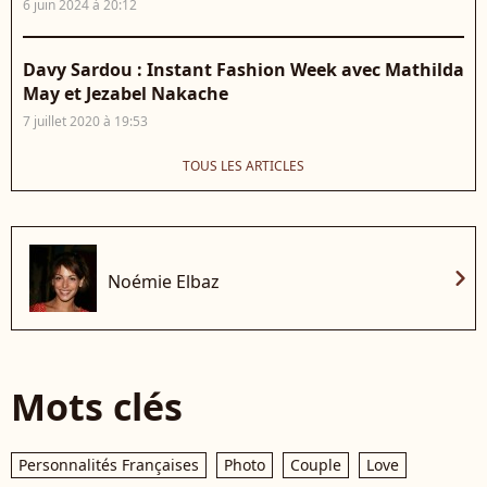
6 juin 2024 à 20:12
Davy Sardou : Instant Fashion Week avec Mathilda
May et Jezabel Nakache
7 juillet 2020 à 19:53
TOUS LES ARTICLES
chevron_right
Noémie Elbaz
Mots clés
Personnalités Françaises
Photo
Couple
Love