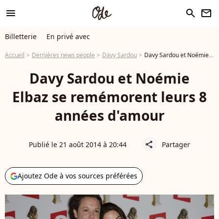
menu
search
newsletter
Billetterie
En privé avec
Accueil
Dernières news people
Davy Sardou
Davy Sardou et Noémie Elbaz se remémorent leurs 8 années d'amour
Davy Sardou et Noémie
Elbaz se remémorent leurs 8
années d'amour
Publié le 21 août 2014 à 20:44
Partager
share
Ajoutez Ode à vos sources préférées