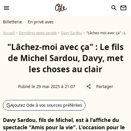
menu
search
newsletter
Billetterie
En privé avec
Accueil
Dernières news people
Davy Sardou
"Lâchez-moi avec ça" : Le fils de Michel Sardou, Davy, met les choses au clair
"Lâchez-moi avec ça" : Le fils
de Michel Sardou, Davy, met
les choses au clair
Publié le 29 mai 2025 à 21:07
Partager
share
Ajoutez Ode à vos sources préférées
Davy Sardou, fils de Michel, est à l'affiche du
spectacle "Amis pour la vie". L'occasion pour le