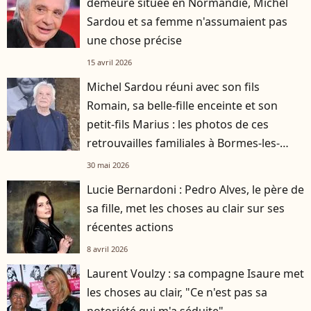
demeure située en Normandie, Michel
Sardou et sa femme n'assumaient pas
une chose précise
15 avril 2026
Michel Sardou réuni avec son fils
Romain, sa belle-fille enceinte et son
petit-fils Marius : les photos de ces
retrouvailles familiales à Bormes-les-
Mimosas
30 mai 2026
Lucie Bernardoni : Pedro Alves, le père de
sa fille, met les choses au clair sur ses
récentes actions
8 avril 2026
Laurent Voulzy : sa compagne Isaure met
les choses au clair, "Ce n'est pas sa
notoriété qui m'a séduite"