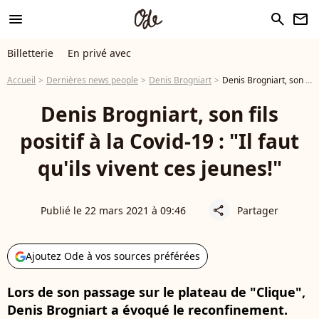
menu
search
newsletter
Billetterie
En privé avec
Accueil
Dernières news people
Denis Brogniart
Denis Brogniart, son fils positif à la Covid-19 : "Il faut qu'ils vivent ces jeunes!"
Denis Brogniart, son fils
positif à la Covid-19 : "Il faut
qu'ils vivent ces jeunes!"
Publié le 22 mars 2021 à 09:46
Partager
share
Ajoutez Ode à vos sources préférées
Lors de son passage sur le plateau de "Clique",
Denis Brogniart a évoqué le reconfinement.