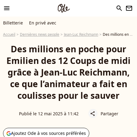
menu
search
newsletter
Billetterie
En privé avec
Accueil
Dernières news people
Jean-Luc Reichmann
Des millions en poche pour Emilien des 12 Coups de midi grâce à Jean-Luc Reichmann, ce que l’animateur a fait en coulisses pour le sauver
Des millions en poche pour
Emilien des 12 Coups de midi
grâce à Jean-Luc Reichmann,
ce que l’animateur a fait en
coulisses pour le sauver
Publié le 12 mai 2025 à 11:42
Partager
share
Ajoutez Ode à vos sources préférées