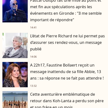
Pascal Obispo fait une mise au point et
met fin aux spéculations après les
événements en Gironde : "Il me semble
important de répondre"
14:41
L’état de Pierre Richard ne lui permet pas
d’assurer ses rendez-vous, un message
publié
14:06
A 22h17, Faustine Bollaert reçoit un
message inattendu de sa fille Abbie, 13
ans : sa réponse ne se fait pas attendre !
13:32
Cette aventurière emblématique de
retour dans Koh-Lanta a perdu son père
et son frère en un mois