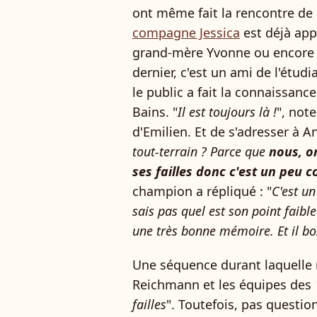
ont même fait la rencontre de
compagne Jessica
est déjà app
grand-mère Yvonne ou encor
dernier, c'est un ami de l'étudi
le public a fait la connaissance
Bains. "
Il est toujours là !
", not
d'Emilien. Et de s'adresser à A
tout-terrain ? Parce que
nous, on
ses failles donc c'est un peu 
champion a répliqué : "
C'est un
sais pas quel est son point faible à
une très bonne mémoire. Et il bo
Une séquence durant laquelle 
Reichmann et les équipes des
failles
". Toutefois, pas questio