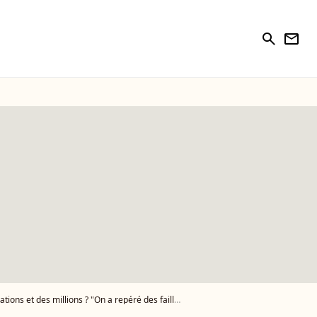
search
newsletter
ns ? "On a repéré des failles", annonce Jean-Luc Reichmann