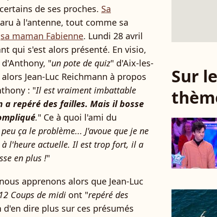
 certains de ses proches.
Sa
aru à l'antenne, tout comme sa
e
sa maman Fabienne
. Lundi 28 avril
ant qui s'est alors présenté. En visio,
 d'Anthony, "
un pote de quiz
" d'Aix-les-
Sur 
e alors Jean-Luc Reichmann à propos
nthony : "
Il est vraiment imbattable
thèm
 a repéré des failles. Mais il bosse
compliqué
.
" Ce à quoi l'ami du
 peu ça le problème... J'avoue que je ne
 l'heure actuelle. Il est trop fort, il a
sse en plus !
"
nous apprenons alors que Jean-Luc
12 Coups de midi
ont "
repéré des
n d'en dire plus sur ces présumés