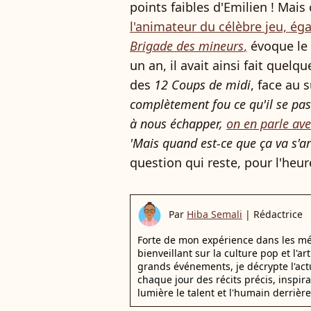
points faibles d'Emilien ! Mais
l'animateur du célèbre jeu, ég
Brigade des mineurs
,
évoque le s
un an, il avait ainsi fait quelq
des
12 Coups de midi
, face au 
complètement fou ce qu'il se pa
à nous échapper,
on en parle ave
'Mais quand est-ce que ça va s'ar
question qui reste, pour l'heu
Par
Hiba Semali
|
Rédactrice
Forte de mon expérience dans les mé
bienveillant sur la culture pop et l'ar
grands événements, je décrypte l'actu
chaque jour des récits précis, inspir
lumière le talent et l'humain derrière