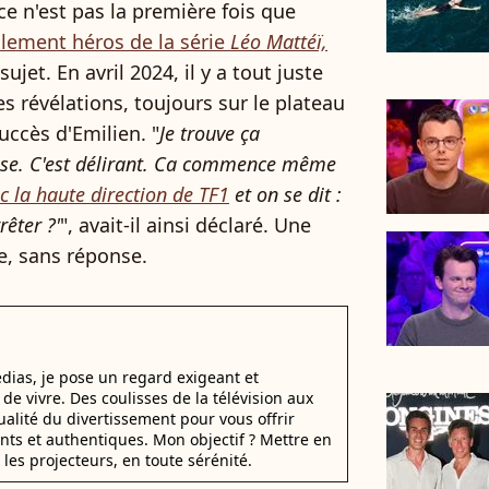
 ce n'est pas la première fois que
alement héros de la série
Léo Mattéï,
ujet. En avril 2024, il y a tout juste
ues révélations, toujours sur le plateau
succès d'Emilien. "
Je trouve ça
sse. C'est délirant. Ca commence même
c la haute direction de TF1
et on se dit :
rêter ?'
", avait-il ainsi déclaré. Une
re, sans réponse.
dias, je pose un regard exigeant et
t de vivre. Des coulisses de la télévision aux
alité du divertissement pour vous offrir
ants et authentiques. Mon objectif ? Mettre en
 les projecteurs, en toute sérénité.