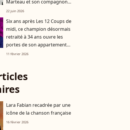
Marteau et son compagnon
Jean s’affichent à un événement
22 juin 2026
très couru à Paris
Six ans après Les 12 Coups de
midi, ce champion désormais
retraité à 34 ans ouvre les
portes de son appartement
acheté grâce à sa cagnotte
11 février 2026
rticles
aires
Lara Fabian recadrée par une
icône de la chanson française
16 février 2026