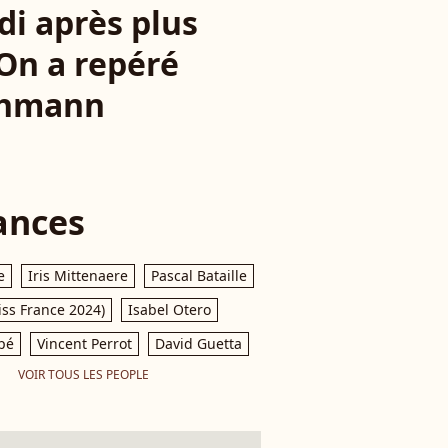
di après plus
"On a repéré
ichmann
ances
e
Iris Mittenaere
Pascal Bataille
iss France 2024)
Isabel Otero
pé
Vincent Perrot
David Guetta
VOIR TOUS LES PEOPLE