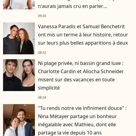
n'aurais jamais cru en parler
publiquement"
09:20
Vanessa Paradis et Samuel Benchetrit
ont mis un terme à leur histoire, retour
sur leurs plus belles apparitions à deux
08:52
Ni plage privée, ni bassin grand luxe :
Charlotte Cardin et Aliocha Schneider
misent sur des vacances en toute
simplicité
08:24
"Tu rends notre vie infiniment douce" :
Nina Métayer partage un bonheur
inégalable avec Mathieu, dont elle
partage la vie depuis 10 ans