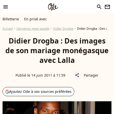
menu
search
newsletter
Billetterie
En privé avec
Accueil
Dernières news people
Didier Drogba
Didier Drogba : Des images de son mariage monégasque avec Lalla
Didier Drogba : Des images
de son mariage monégasque
avec Lalla
Publié le 14 juin 2011 à 11:59
Partager
share
Ajoutez Ode à vos sources préférées