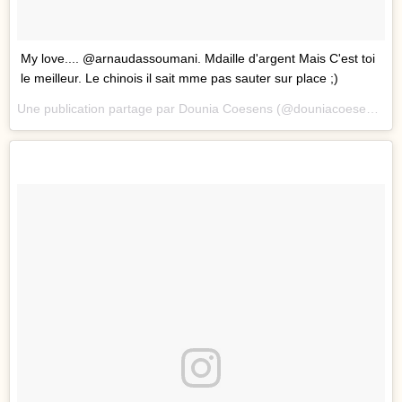
My love.... @arnaudassoumani. Mdaille d'argent Mais C'est toi
le meilleur. Le chinois il sait mme pas sauter sur place ;)
Une publication partage par Dounia Coesens (@douniacoesens) le