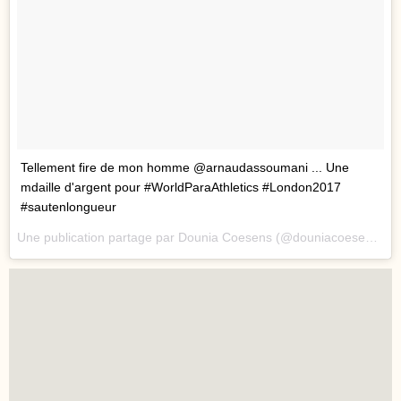
Tellement fire de mon homme @arnaudassoumani ... Une
mdaille d'argent pour #WorldParaAthletics #London2017
#sautenlongueur
Une publication partage par Dounia Coesens (@douniacoesens) le