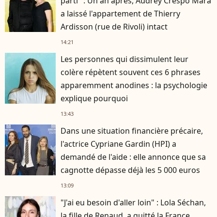
parti" : Un an après, Audrey Crespo Mara
a laissé l'appartement de Thierry
Ardisson (rue de Rivoli) intact
14:21
Les personnes qui dissimulent leur
colère répètent souvent ces 6 phrases
apparemment anodines : la psychologie
explique pourquoi
13:43
Dans une situation financière précaire,
l'actrice Cypriane Gardin (HPI) a
demandé de l'aide : elle annonce que sa
cagnotte dépasse déjà les 5 000 euros
13:09
"J'ai eu besoin d'aller loin" : Lola Séchan,
la fille de Renaud, a quitté la France