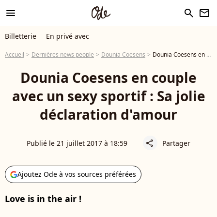
menu
search
newsletter
Billetterie
En privé avec
Accueil
Dernières news people
Dounia Coesens
Dounia Coesens en couple avec un sexy sportif : Sa jolie déclaration d'amour
Dounia Coesens en couple
avec un sexy sportif : Sa jolie
déclaration d'amour
Publié le 21 juillet 2017 à 18:59
Partager
share
Ajoutez Ode à vos sources préférées
Love is in the air !