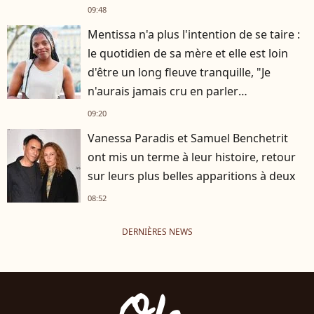
09:48
Mentissa n'a plus l'intention de se taire :
le quotidien de sa mère et elle est loin
d'être un long fleuve tranquille, "Je
n'aurais jamais cru en parler
publiquement"
09:20
Vanessa Paradis et Samuel Benchetrit
ont mis un terme à leur histoire, retour
sur leurs plus belles apparitions à deux
08:52
DERNIÈRES NEWS