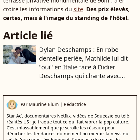
terrasse privative monumentale de 90m², à en
croire les informations du
site
.
Des prix élevés,
certes, mais à l'image du standing de l'hôtel.
Article lié
Dylan Deschamps : En robe
dentelle perlée, Mathilde lui dit
"oui" en Italie face à Didier
Deschamps qui chante avec
Marcel Desailly !
Par
Maurine Blum
|
Rédactrice
Star Ac’, documentaires Netflix, vidéos de Squeezie ou télé-
réalités US : je traque tout ce qui fait vibrer la pop culture.
C’est inlassablement que je scrolle les réseaux pour
dénicher les tendances du moment ou mieux : la news du
siècle (qui serait, évidemment, l’annonce du retour de