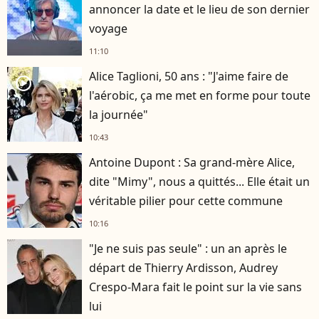
annoncer la date et le lieu de son dernier
voyage
11:10
Alice Taglioni, 50 ans : "J'aime faire de
player2
l'aérobic, ça me met en forme pour toute
la journée"
10:43
Antoine Dupont : Sa grand-mère Alice,
dite "Mimy", nous a quittés... Elle était un
véritable pilier pour cette commune
10:16
"Je ne suis pas seule" : un an après le
départ de Thierry Ardisson, Audrey
Crespo-Mara fait le point sur la vie sans
lui