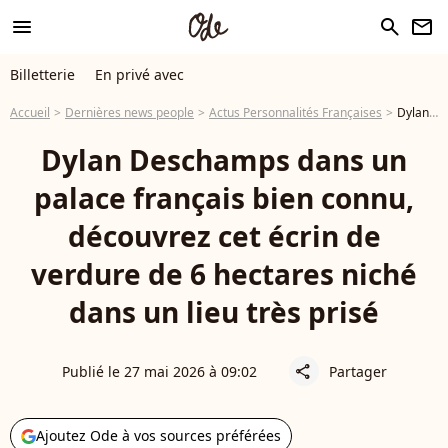
menu
search
newsletter
Billetterie
En privé avec
Accueil
Dernières news people
Actus Personnalités Françaises
Dylan Deschamps dans un palace français bien connu, découvrez cet écrin de verdure de 6 hectares niché dans un lieu très prisé
Dylan Deschamps dans un
palace français bien connu,
découvrez cet écrin de
verdure de 6 hectares niché
dans un lieu très prisé
Publié le 27 mai 2026 à 09:02
Partager
share
Ajoutez Ode à vos sources préférées