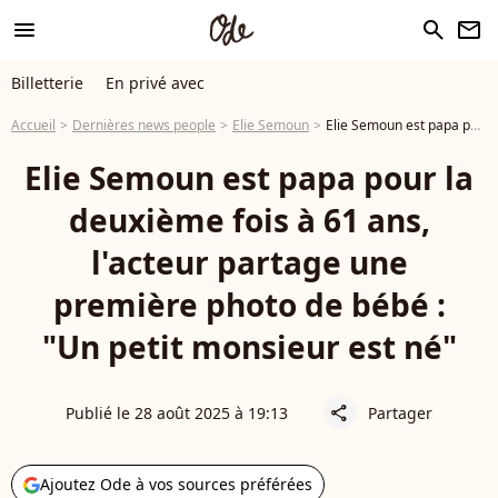
menu
search
newsletter
Billetterie
En privé avec
Accueil
Dernières news people
Elie Semoun
Elie Semoun est papa pour la deuxième fois à 61 ans, l'acteur partage une première photo de bébé : "Un petit monsieur est né"
Elie Semoun est papa pour la
deuxième fois à 61 ans,
l'acteur partage une
première photo de bébé :
"Un petit monsieur est né"
Publié le 28 août 2025 à 19:13
Partager
share
Ajoutez Ode à vos sources préférées