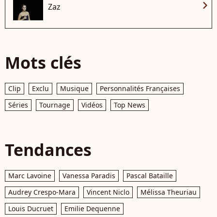
chevron_right
Zaz
Mots clés
Clip
Exclu
Musique
Personnalités Françaises
Séries
Tournage
Vidéos
Top News
Tendances
Marc Lavoine
Vanessa Paradis
Pascal Bataille
Audrey Crespo-Mara
Vincent Niclo
Mélissa Theuriau
Louis Ducruet
Emilie Dequenne