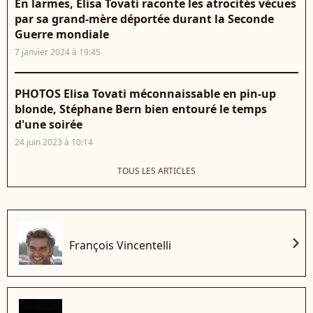
En larmes, Elisa Tovati raconte les atrocités vécues
par sa grand-mère déportée durant la Seconde
Guerre mondiale
7 janvier 2024 à 19:45
PHOTOS Elisa Tovati méconnaissable en pin-up
blonde, Stéphane Bern bien entouré le temps
d'une soirée
24 juin 2023 à 10:14
TOUS LES ARTICLES
chevron_right
François Vincentelli