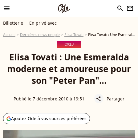
menu
search
newsletter
Billetterie
En privé avec
Accueil
Dernières news people
Elisa Tovati
Elisa Tovati : Une Esmeralda moderne et amoureuse pour son "Peter Pan"...
EXCLU
Elisa Tovati : Une Esmeralda
moderne et amoureuse pour
son "Peter Pan"...
Publié le 7 décembre 2010 à 19:51
Partager
share
Ajoutez Ode à vos sources préférées