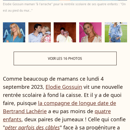
Elodie Gossuin maman "à l'arrache" pour la rentrée scolaire de ses quatre enfants : "On
est au pied du mur..."
VOIR LES 16 PHOTOS
Comme beaucoup de mamans ce lundi 4
septembre 2023,
Elodie Gossuin
vit une nouvelle
rentrée scolaire à fond la caisse. Et il y a de quoi
faire, puisque
la compagne de longue date de
Bertrand Lachérie
a eu pas moins de
quatre
enfants
, deux paires de jumeaux ! Celle qui confie
"
péter parfois des câbles
" face à sa progéniture a