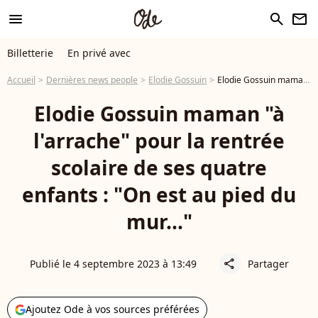
menu
search
newsletter
Billetterie
En privé avec
Accueil
Dernières news people
Elodie Gossuin
Elodie Gossuin maman "à l'arrache" pour la rentrée scolaire de ses quatre enfants : "On est au pied du mur..."
Elodie Gossuin maman "à
l'arrache" pour la rentrée
scolaire de ses quatre
enfants : "On est au pied du
mur..."
Publié le 4 septembre 2023 à 13:49
Partager
share
Ajoutez Ode à vos sources préférées