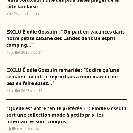
leurs vœux sur l'une des plus belles plages de la
côte landaise
4 août 2026 à 21:33
EXCLU Élodie Gossuin : "On part en vacances dans
notre petite cabane des Landes dans un esprit
camping..."
16 juillet 2026 à 06:34
EXCLU Élodie Gossuin remariée : "Et dire qu'une
semaine avant, je reprochais à mon mari de ne
pas en faire assez..."
14 juillet 2026 à 14:55
"Quelle est votre tenue préférée ?" : Élodie Gossuin
sort une collection mode à petits prix, les
internautes sont conquis
6 juillet 2026 à 08:49