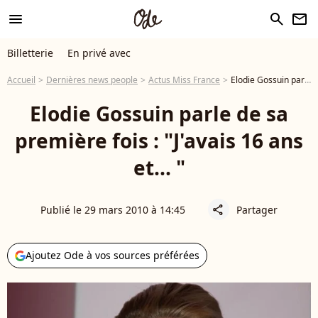
menu
search
newsletter
Billetterie
En privé avec
Accueil
Dernières news people
Actus Miss France
Elodie Gossuin parle de sa première fois : "J'avais 16 ans et... "
Elodie Gossuin parle de sa
première fois : "J'avais 16 ans
et... "
Publié le 29 mars 2010 à 14:45
Partager
share
Ajoutez Ode à vos sources préférées