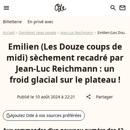
menu
search
newsletter
Billetterie
En privé avec
Accueil
Dernières news people
Jean-Luc Reichmann
Emilien (Les Douze coups de midi) sèchement recadré par Jean-Luc Reichmann : un froid glacial sur le plateau !
Emilien (Les Douze coups de
midi) sèchement recadré par
Jean-Luc Reichmann : un
froid glacial sur le plateau !
Publié le 10 août 2024 à 22:21
Partager
share
Ajoutez Ode à vos sources préférées