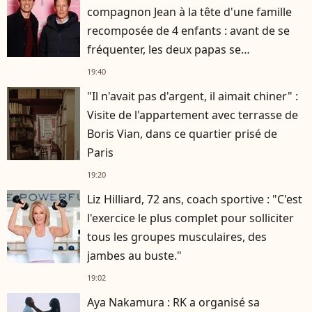
compagnon Jean à la tête d'une famille
recomposée de 4 enfants : avant de se
fréquenter, les deux papas se
connaissaient depuis des années
19:40
"Il n'avait pas d'argent, il aimait chiner" :
Visite de l'appartement avec terrasse de
Boris Vian, dans ce quartier prisé de
Paris
19:20
Liz Hilliard, 72 ans, coach sportive : "C'est
l'exercice le plus complet pour solliciter
tous les groupes musculaires, des
jambes au buste."
19:02
Aya Nakamura : RK a organisé sa