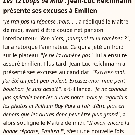
Les 12 coups de midi
: Jean-Luc Reichmann
présente ses excuses à Emilien
"
Je n'ai pas la réponse mais...
", a répliqué le Maître
de midi, avant d'être coupé net par son
interlocuteur. "
Ben alors, pourquoi tu la ramènes ?
",
lui a rétorqué l'animateur. Ce qui a jeté un froid
sur le plateau. "
Je ne la ramène pas
", lui a ensuite
assuré Emilien. Plus tard, Jean-Luc Reichmann a
présenté ses excuses au candidat.
"Excusez-moi,
j'ai été un petit peu violent. Excusez-moi, mon petit
bouchon. Je suis désolé"
, a-t-il lancé. "
Je ne connais
pas spécialement les autres parcs mais je regardais
les photos et Pelham Bay Park a l'air d'être plus en
dehors que les autres donc peut-être plus grand
", a
alors souligné le Maître de midi. "
Il avait encore la
bonne réponse, Emilien !
", s'est une nouvelle fois