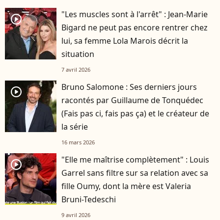
"Les muscles sont à l'arrêt" : Jean-Marie
player2
Bigard ne peut pas encore rentrer chez
lui, sa femme Lola Marois décrit la
situation
7 avril 2026
Bruno Salomone : Ses derniers jours
player2
racontés par Guillaume de Tonquédec
(Fais pas ci, fais pas ça) et le créateur de
la série
16 mars 2026
"Elle me maîtrise complètement" : Louis
player2
Garrel sans filtre sur sa relation avec sa
fille Oumy, dont la mère est Valeria
Bruni-Tedeschi
9 avril 2026