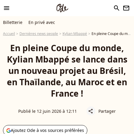
menu
search
newsletter
Billetterie
En privé avec
Accueil
Dernières news people
Kylian Mbappé
En pleine Coupe du monde, Kylian Mbappé se lance dans un nouveau projet au Brésil, en Thaïlande, au Maroc et en France !
En pleine Coupe du monde,
Kylian Mbappé se lance dans
un nouveau projet au Brésil,
en Thaïlande, au Maroc et en
France !
Publié le 12 juin 2026 à 12:11
Partager
share
Ajoutez Ode à vos sources préférées