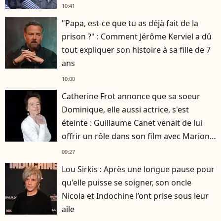
10:41
"Papa, est-ce que tu as déjà fait de la
prison ?" : Comment Jérôme Kerviel a dû
tout expliquer son histoire à sa fille de 7
ans
10:00
Catherine Frot annonce que sa soeur
Dominique, elle aussi actrice, s'est
éteinte : Guillaume Canet venait de lui
offrir un rôle dans son film avec Marion
Cotillard
09:27
Lou Sirkis : Après une longue pause pour
qu'elle puisse se soigner, son oncle
Nicola et Indochine l’ont prise sous leur
aile