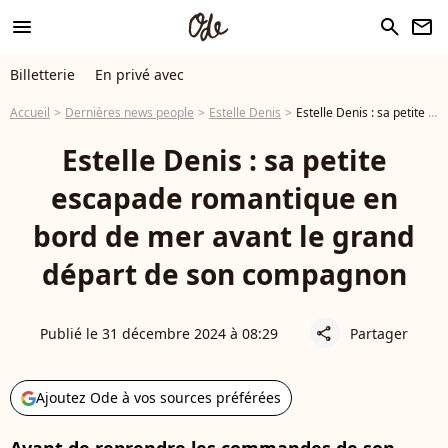
menu
search
newsletter
Billetterie
En privé avec
Accueil
Dernières news people
Estelle Denis
Estelle Denis : sa petite escapade romantique en bord de mer avant le grand départ de son compagnon
Estelle Denis : sa petite
escapade romantique en
bord de mer avant le grand
départ de son compagnon
Publié le 31 décembre 2024 à 08:29
Partager
share
Ajoutez Ode à vos sources préférées