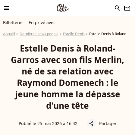
menu
search
newsletter
Billetterie
En privé avec
Accueil
Dernières news people
Estelle Denis
Estelle Denis à Roland-Garros avec son fils Merlin, né de sa relation avec Raymond Domenech : le jeune homme la dépasse d'une tête
Estelle Denis à Roland-
Garros avec son fils Merlin,
né de sa relation avec
Raymond Domenech : le
jeune homme la dépasse
d'une tête
Publié le 25 mai 2026 à 16:42
Partager
share