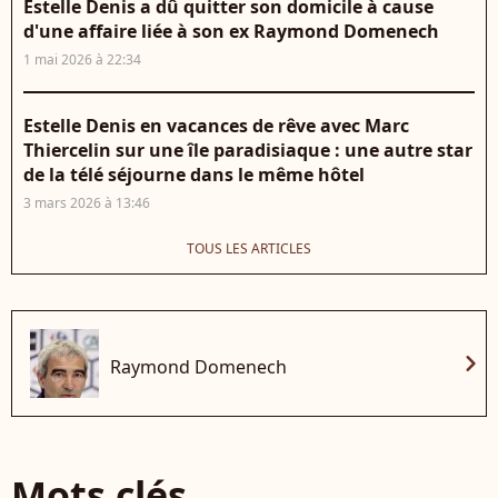
Estelle Denis a dû quitter son domicile à cause
d'une affaire liée à son ex Raymond Domenech
1 mai 2026 à 22:34
Estelle Denis en vacances de rêve avec Marc
Thiercelin sur une île paradisiaque : une autre star
de la télé séjourne dans le même hôtel
3 mars 2026 à 13:46
TOUS LES ARTICLES
chevron_right
Raymond Domenech
Mots clés