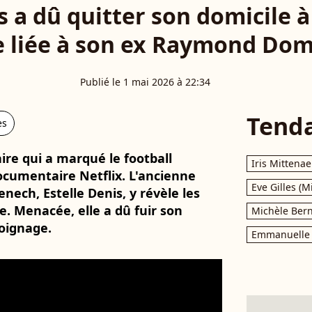
s a dû quitter son domicile 
re liée à son ex Raymond Do
Publié le 1 mai 2026 à 22:34
Tend
es
ire qui a marqué le football
Iris Mittenae
documentaire Netflix. L'ancienne
Eve Gilles (M
h, Estelle Denis, y révèle les
e. Menacée, elle a dû fuir son
Michèle Bern
oignage.
Emmanuelle 