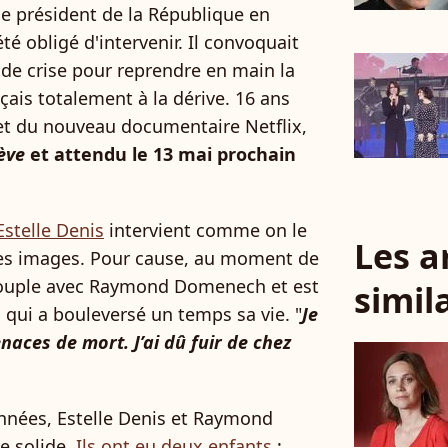
le président de la République en
 été obligé d'intervenir. Il convoquait
de crise pour reprendre en main la
çais totalement à la dérive. 16 ans
ujet du nouveau documentaire Netflix,
rève
et attendu le 13 mai prochain
Estelle Denis
intervient comme on le
Les a
res images. Pour cause, au moment de
en couple avec Raymond Domenech et est
simil
 qui a bouleversé un temps sa vie. "
Je
aces de mort. J’ai dû fuir de chez
nnées, Estelle Denis et Raymond
e solide.
Ils ont eu deux enfants
: