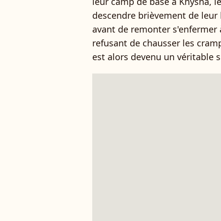
leur camp de base à Knysna, le
descendre brièvement de leur 
avant de remonter s'enfermer à
refusant de chausser les cramp
est alors devenu un véritable 