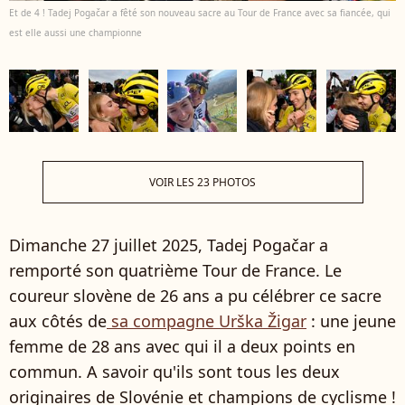
Et de 4 ! Tadej Pogačar a fêté son nouveau sacre au Tour de France avec sa fiancée, qui
est elle aussi une championne
VOIR LES 23 PHOTOS
Dimanche 27 juillet 2025, Tadej Pogačar a
remporté son quatrième Tour de France. Le
coureur slovène de 26 ans a pu célébrer ce sacre
aux côtés de
sa compagne Urška Žigar
: une jeune
femme de 28 ans avec qui il a deux points en
commun. A savoir qu'ils sont tous les deux
originaires de Slovénie et champions de cyclisme !