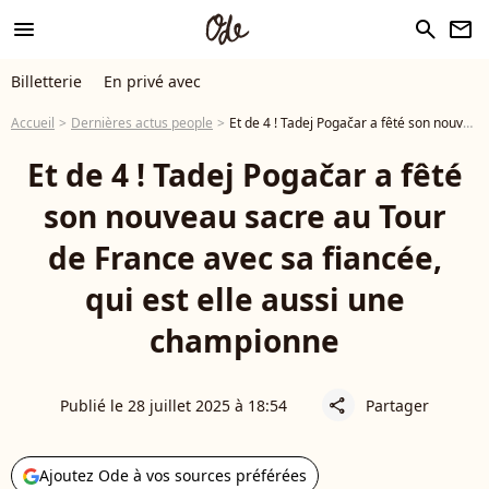
menu
search
newsletter
Billetterie
En privé avec
Accueil
Dernières actus people
Et de 4 ! Tadej Pogačar a fêté son nouveau sacre au Tour de France avec sa fiancée, qui est elle aussi une championne
Et de 4 ! Tadej Pogačar a fêté
son nouveau sacre au Tour
de France avec sa fiancée,
qui est elle aussi une
championne
Publié le 28 juillet 2025 à 18:54
Partager
share
Ajoutez Ode à vos sources préférées