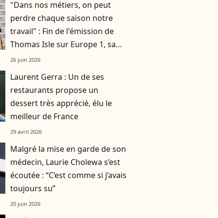
"Dans nos métiers, on peut
perdre chaque saison notre
travail" : Fin de l'émission de
Thomas Isle sur Europe 1, sa
femme (aussi journaliste)
26 juin 2026
explique l'envers du décor
Laurent Gerra : Un de ses
restaurants propose un
dessert très apprécié, élu le
meilleur de France
29 avril 2026
Malgré la mise en garde de son
médecin, Laurie Cholewa s’est
écoutée : “C’est comme si j’avais
toujours su”
20 juin 2026