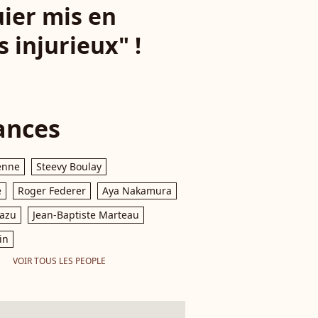
uier mis en
 injurieux" !
ances
enne
Steevy Boulay
e
Roger Federer
Aya Nakamura
razu
Jean-Baptiste Marteau
in
VOIR TOUS LES PEOPLE