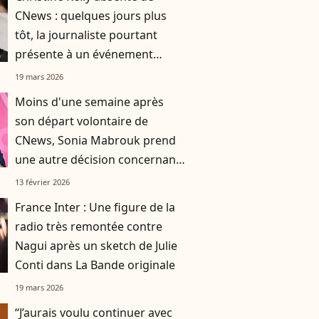
CNews : quelques jours plus
tôt, la journaliste pourtant
présente à un événement
important dans un palace
19 mars 2026
Moins d'une semaine après
son départ volontaire de
CNews, Sonia Mabrouk prend
une autre décision concernant
sa carrière
13 février 2026
France Inter : Une figure de la
radio très remontée contre
Nagui après un sketch de Julie
Conti dans La Bande originale
19 mars 2026
“J’aurais voulu continuer avec