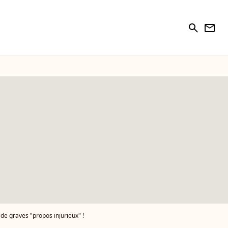
search
newsletter
 de graves "propos injurieux" !