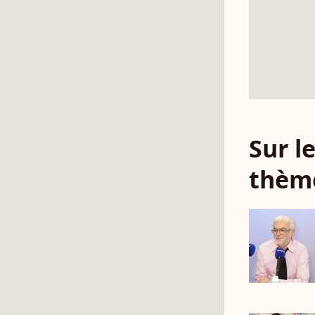
Sur 
thèm