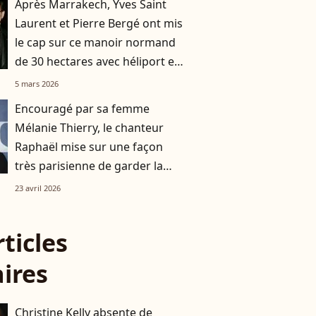
Après Marrakech, Yves Saint
Laurent et Pierre Bergé ont mis
le cap sur ce manoir normand
de 30 hectares avec héliport et
datcha
5 mars 2026
Encouragé par sa femme
Mélanie Thierry, le chanteur
Raphaël mise sur une façon
très parisienne de garder la
forme
23 avril 2026
rticles
aires
Christine Kelly absente de