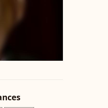
ances