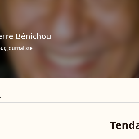
erre Bénichou
ur, Journaliste
S
Tend