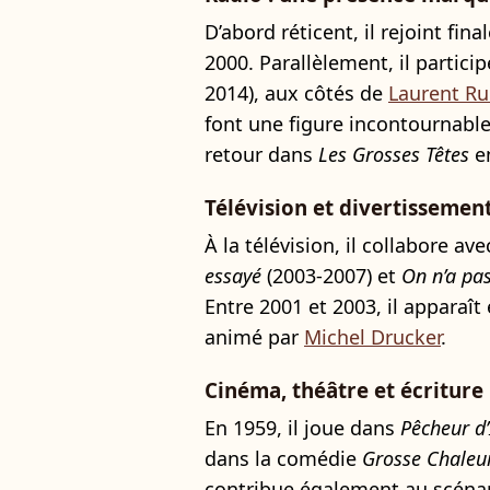
D’abord réticent, il rejoint fi
2000. Parallèlement, il partici
2014), aux côtés de
Laurent Ru
font une figure incontournable 
retour dans
Les Grosses Têtes
en
Télévision et divertissemen
À la télévision, il collabore a
essayé
(2003-2007) et
On n’a pas
Entre 2001 et 2003, il apparaî
animé par
Michel Drucker
.
Cinéma, théâtre et écriture
En 1959, il joue dans
Pêcheur d’
dans la comédie
Grosse Chaleu
contribue également au scénar