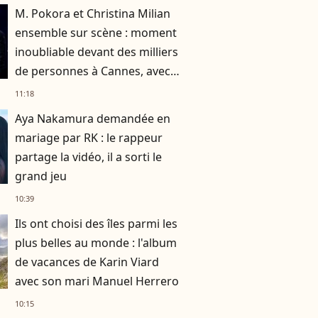
M. Pokora et Christina Milian
ensemble sur scène : moment
inoubliable devant des milliers
de personnes à Cannes, avec
un autre nom de la musique
11:18
Aya Nakamura demandée en
mariage par RK : le rappeur
partage la vidéo, il a sorti le
grand jeu
10:39
Ils ont choisi des îles parmi les
plus belles au monde : l'album
de vacances de Karin Viard
avec son mari Manuel Herrero
10:15