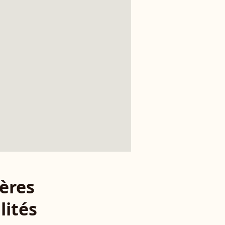
ères
lités