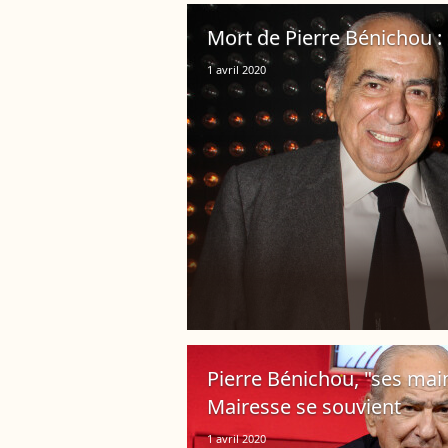
Mort de Pierre Bénichou :
1 avril 2020
Pierre Bénichou, "ses main
Mairesse se souvient
1 avril 2020