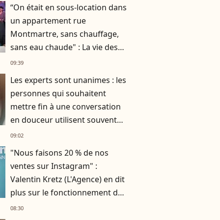
“On était en sous-location dans
un appartement rue
Montmartre, sans chauffage,
sans eau chaude" : La vie des
Chevaliers du Fiel avant le
09:39
succès
Les experts sont unanimes : les
personnes qui souhaitent
mettre fin à une conversation
en douceur utilisent souvent
ces 10 expressions courantes
09:02
"Nous faisons 20 % de nos
ventes sur Instagram" :
Valentin Kretz (L'Agence) en dit
plus sur le fonctionnement du
business familial
08:30