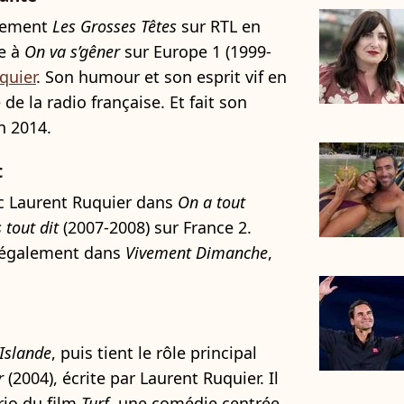
nalement
Les Grosses Têtes
sur RTL en
pe à
On va s’gêner
sur Europe 1 (1999-
quier
. Son humour et son esprit vif en
de la radio française. Et fait son
 2014.
t
vec Laurent Ruquier dans
On a tout
 tout dit
(2007-2008) sur France 2.
t également dans
Vivement Dimanche
,
Islande
, puis tient le rôle principal
r
(2004), écrite par Laurent Ruquier. Il
io du film
Turf
, une comédie centrée