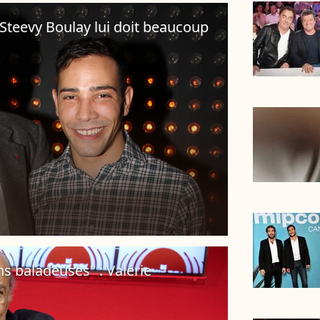
 Steevy Boulay lui doit beaucoup
s baladeuses" : Valérie