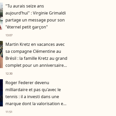
"Tu aurais seize ans
aujourd’hui" : Virginie Grimaldi
partage un message pour son
"éternel petit garçon"
13:07
Martin Kretz en vacances avec
sa compagne Clémentine au
Brésil : la famille Kretz au grand
complet pour un anniversaire
très particulier
12:30
Roger Federer devenu
milliardaire et pas qu'avec le
tennis : il a investi dans une
marque dont la valorisation est
exponentielle
11:51