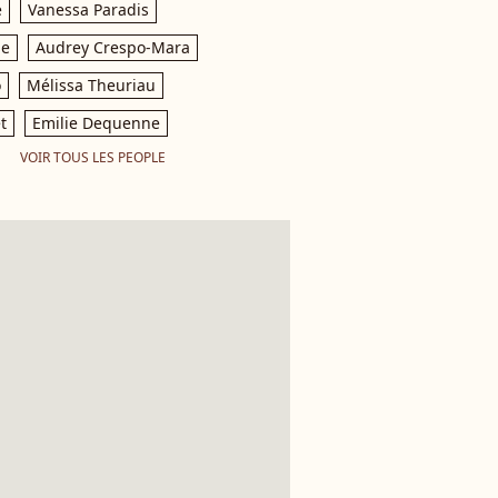
e
Vanessa Paradis
le
Audrey Crespo-Mara
o
Mélissa Theuriau
t
Emilie Dequenne
VOIR TOUS LES PEOPLE