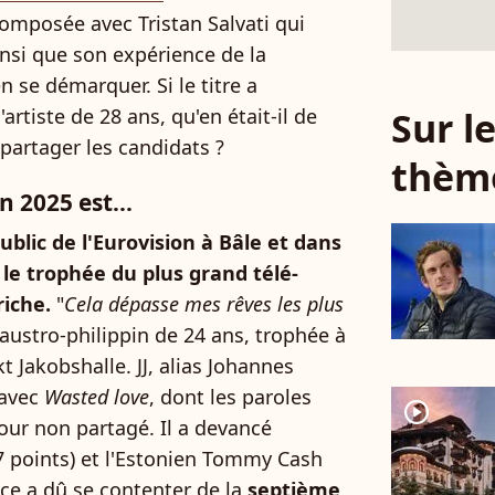
composée avec Tristan Salvati qui
si que son expérience de la
n se démarquer. Si le titre a
Sur 
artiste de 28 ans, qu'en était-il de
partager les candidats ?
thèm
 2025 est...
 public de l'Eurovision à Bâle et dans
le trophée du plus grand télé-
iche.
"
Cela dépasse mes rêves les plus
te austro-philippin de 24 ans, trophée à
t Jakobshalle. JJ, alias Johannes
 avec
Wasted love
, dont les paroles
player2
our non partagé. Il a devancé
57 points) et l'Estonien Tommy Cash
nce a dû se contenter de la
septième