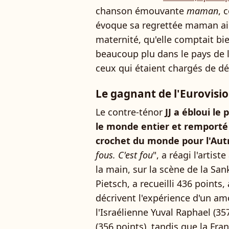
chanson émouvante
maman
, 
évoque sa regrettée maman ain
maternité, qu'elle comptait bie
beaucoup plu dans le pays de l'
ceux qui étaient chargés de dé
Le gagnant de l'Eurovision
Le contre-ténor
JJ a ébloui le
le monde entier et remporté 
crochet du monde pour l'Autr
fous. C'est fou
", a réagi l'artis
la main, sur la scène de la Sank
Pietsch, a recueilli 436 points,
décrivent l'expérience d'un am
l'Israélienne Yuval Raphael (3
(356 points), tandis que la Fra