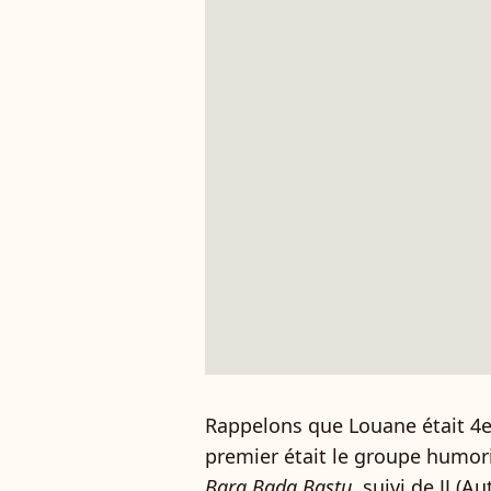
Rappelons que Louane était 4
premier était le groupe humoris
Bara Bada Bastu
, suivi de JJ (A