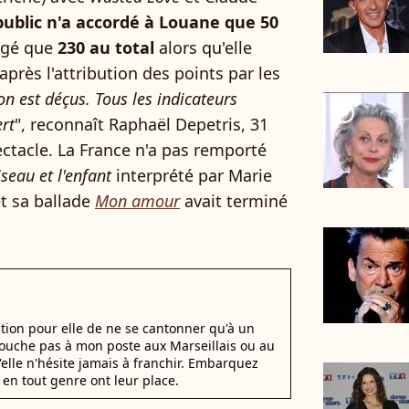
public n'a accordé à Louane que 50
angé que
230 au total
alors qu'elle
après l'attribution des points par les
n est déçus. Tous les indicateurs
player2
rt
", reconnaît Raphaël Depetris, 31
ectacle. La France n'a pas remporté
iseau et l'enfant
interprété par Marie
et sa ballade
Mon amour
avait terminé
stion pour elle de ne se cantonner qu'à un
 Touche pas à mon poste aux Marseillais ou au
u'elle n'hésite jamais à franchir. Embarquez
en tout genre ont leur place.