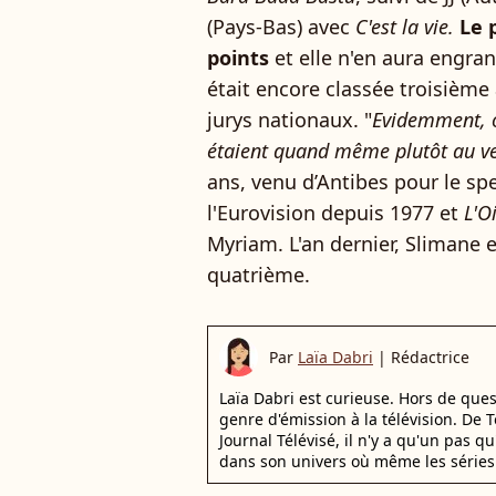
(Pays-Bas) avec
C'est la vie.
Le 
points
et elle n'en aura engr
était encore classée troisième 
jurys nationaux. "
Evidemment, o
étaient quand même plutôt au ve
ans, venu d’Antibes pour le sp
l'Eurovision depuis 1977 et
L'O
Myriam. L'an dernier, Slimane 
quatrième.
Par
Laïa Dabri
|
Rédactrice
Laïa Dabri est curieuse. Hors de que
genre d'émission à la télévision. De
Journal Télévisé, il n'y a qu'un pas q
dans son univers où même les séries 