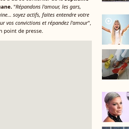
uane.
"
Répandons l'amour, les gars,
ine… soyez actifs, faites entendre votre
player2
ur vos convictions et répandez l'amour
",
n point de presse.