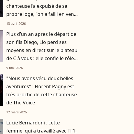
chanteuse l’a expulsé de sa
propre loge, "on a failli en venir
aux mains"
13 avril 2026
Plus d’un an après le départ de
son fils Diego, Lio perd ses
moyens en direct sur le plateau
de C à vous : elle confie le rôle
précieux qu’il a eu sur son
9 mai 2026
nouvel album
"Nous avons vécu deux belles
aventures" : Florent Pagny est
très proche de cette chanteuse
de The Voice
12 mars 2026
Lucie Bernardoni : cette
femme, qui a travaillé avec TF1,