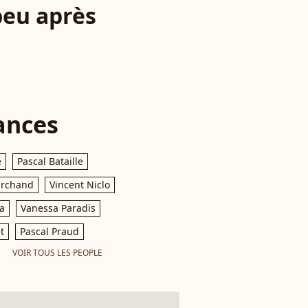
peu après
ances
e
Pascal Bataille
archand
Vincent Niclo
a
Vanessa Paradis
t
Pascal Praud
VOIR TOUS LES PEOPLE