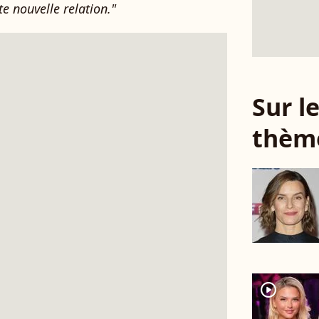
e nouvelle relation."
Sur 
thèm
player2