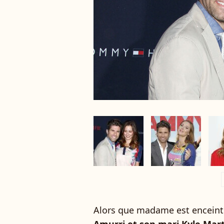
a
Alors que madame est encein