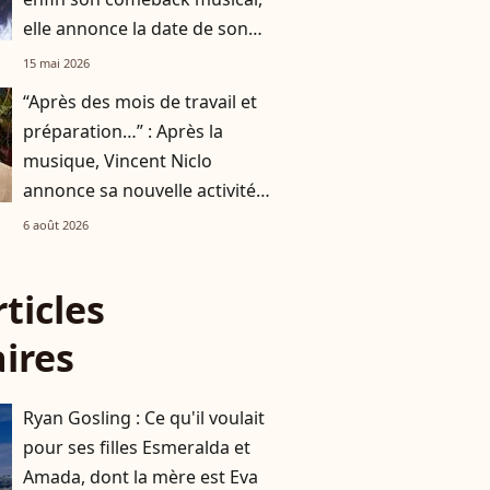
elle annonce la date de son
prochain single
15 mai 2026
“Après des mois de travail et
préparation…” : Après la
musique, Vincent Niclo
annonce sa nouvelle activité
impliquant plusieurs
6 août 2026
personnalités
rticles
aires
Ryan Gosling : Ce qu'il voulait
pour ses filles Esmeralda et
Amada, dont la mère est Eva