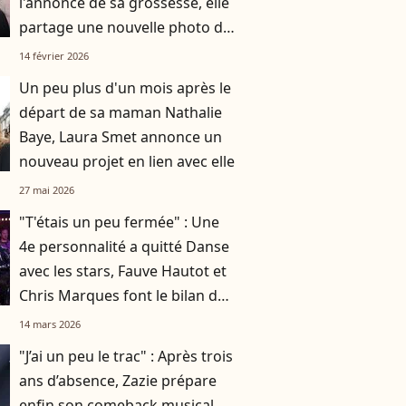
l'annonce de sa grossesse, elle
partage une nouvelle photo de
son ventre arrondi
14 février 2026
Un peu plus d'un mois après le
départ de sa maman Nathalie
Baye, Laura Smet annonce un
nouveau projet en lien avec elle
27 mai 2026
"T'étais un peu fermée" : Une
4e personnalité a quitté Danse
avec les stars, Fauve Hautot et
Chris Marques font le bilan de
son parcours après l'annonce
14 mars 2026
"J’ai un peu le trac" : Après trois
ans d’absence, Zazie prépare
enfin son comeback musical,