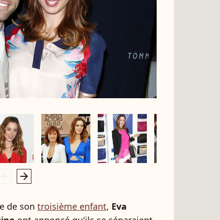
rrow_left
arrow_right
te de son
troisième enfant
,
Eva