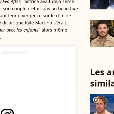
 Eva After,
l'actrice avait déjà semé
 son couple n'était pas au beau fixe.
nt leur divergence sur le rôle de
 disait que Kyle Martino s'était
er avec les enfants"
alors même
.
Les a
simil
player2