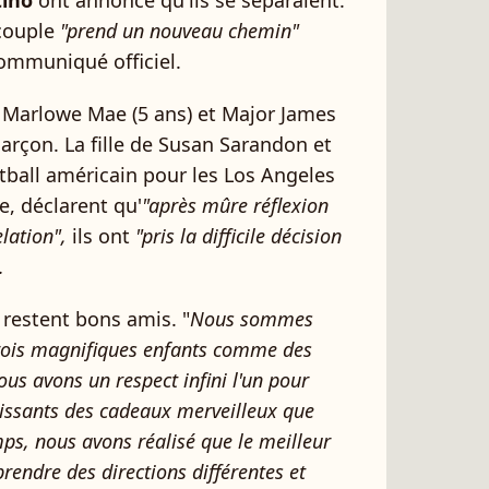
tino
ont annoncé qu'ils se séparaient.
 couple
"prend un nouveau chemin"
communiqué officiel.
, Marlowe Mae (5 ans) et Major James
 garçon. La fille de Susan Sarandon et
tball américain pour les Los Angeles
e, déclarent qu'
"après mûre réflexion
lation",
ils ont
"pris la difficile décision
.
s restent bons amis. "
Nous sommes
 trois magnifiques enfants comme des
ous avons un respect infini l'un pour
issants des cadeaux merveilleux que
emps, nous avons réalisé que le meilleur
rendre des directions différentes et