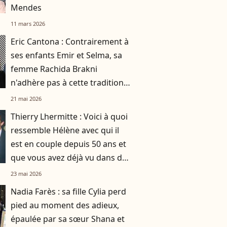
Mendes
11 mars 2026
Eric Cantona : Contrairement à
ses enfants Emir et Selma, sa
femme Rachida Brakni
n'adhère pas à cette tradition
familiale, "je tente de lui faire
21 mai 2026
changer d'avis"
Thierry Lhermitte : Voici à quoi
ressemble Hélène avec qui il
est en couple depuis 50 ans et
que vous avez déjà vu dans des
films du Splendid
23 mai 2026
Nadia Farès : sa fille Cylia perd
pied au moment des adieux,
épaulée par sa sœur Shana et