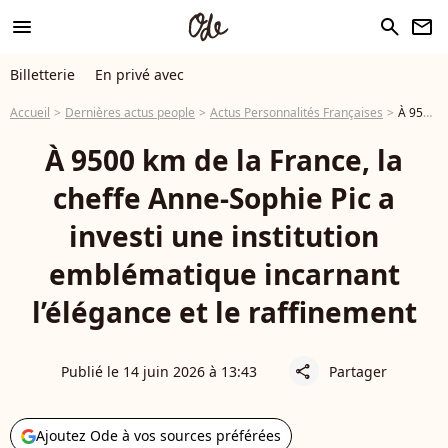
menu
search
newsletter
Billetterie
En privé avec
Accueil
Dernières actus people
Actus Personnalités Françaises
À 9500 km de la France, la cheffe Anne-Sophie Pic a investi une institution emblématique incarnant l’élégance et le raffinement
À 9500 km de la France, la
cheffe Anne-Sophie Pic a
investi une institution
emblématique incarnant
l’élégance et le raffinement
Publié le 14 juin 2026 à 13:43
Partager
share
Ajoutez Ode à vos sources préférées